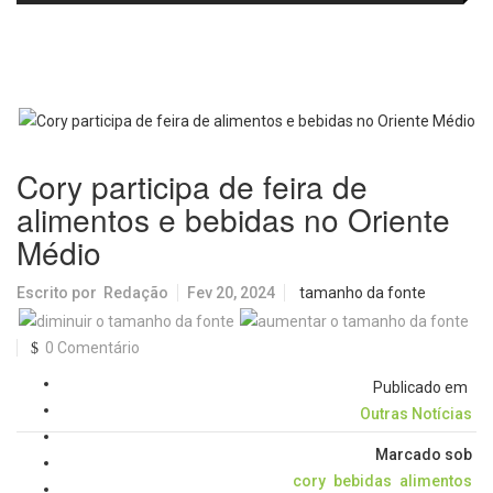
trajetória da ginasta
regional para implantação de
protocolo de atendimento à
população em situação de rua
Cory participa de feira de
alimentos e bebidas no Oriente
Médio
Escrito por
Redação
Fev 20, 2024
tamanho da fonte
0 Comentário
Publicado em
Outras Notícias
Marcado sob
cory
bebidas
alimentos