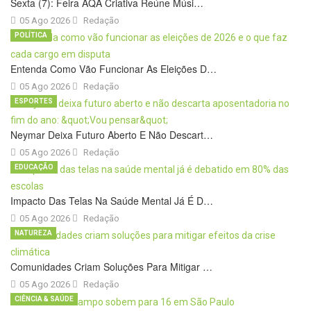
Sexta (7): Feira AQA Criativa Reúne Músi…
05 Ago 2026
Redação
POLÍTICA
Entenda Como Vão Funcionar As Eleições D…
05 Ago 2026
Redação
ESPORTES
Neymar Deixa Futuro Aberto E Não Descart…
05 Ago 2026
Redação
EDUCAÇÃO
Impacto Das Telas Na Saúde Mental Já É D…
05 Ago 2026
Redação
NATUREZA
Comunidades Criam Soluções Para Mitigar …
05 Ago 2026
Redação
CIÊNCIA & SAÚDE