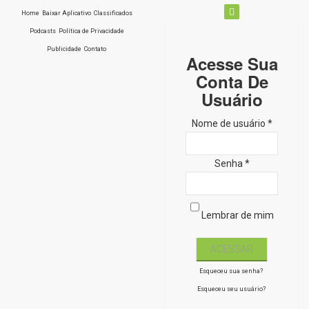
Home
Baixar Aplicativo
Classificados
Podcasts
Política de Privacidade
Publicidade
Contato
Acesse Sua
Conta De
Usuário
Nome de usuário *
Senha *
Lembrar de mim
Esqueceu sua senha?
Esqueceu seu usuário?