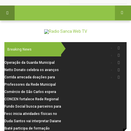
Breaking News
Operação da Guarda Municipal
resulta na prisão de foragido nas
Netto Donato celebra os avanços
imediações do Cemitério Nossa
na concepção do AME Cirúrgico
Corrida arrecada doações para
Senhora do Carmo
famílias vulneráveis
Professores da Rede Municipal
participam de formação sobre
Comércio de São Carlos espera
Autismo
crescimento de até 6% nas
CONCEN fortalece Rede Regional
vendas do Dia dos Pais
e São Carlos apresenta modelo de
Fundo Social busca parceiros para
referência
realizar o 11º Casamento
Fesc inicia atividades físicas no
Solidário
Bicão e amplia presença nos
Duda Santos vai interpretar Daiane
espaços públicos
dos Santos em filme sobre
Ibaté participa de formação