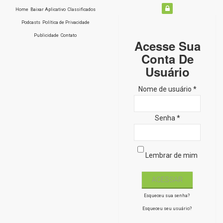
Home
Baixar Aplicativo
Classificados
Podcasts
Política de Privacidade
Publicidade
Contato
Acesse Sua
Conta De
Usuário
Nome de usuário *
Senha *
Lembrar de mim
Esqueceu sua senha?
Esqueceu seu usuário?