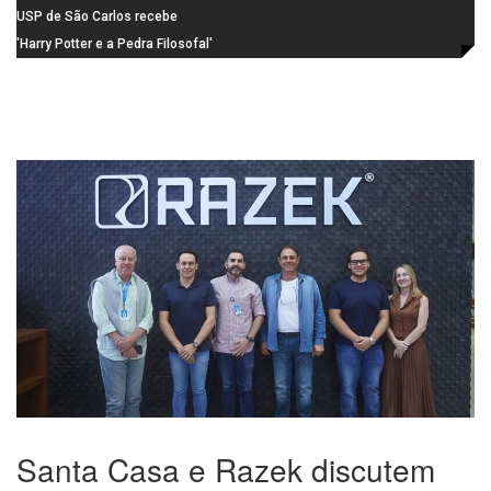
durante o mês de agosto
de candidaturas acaba em 15 de
USP de São Carlos recebe
agosto
visitantes para apresentar cursos
'Harry Potter e a Pedra Filosofal'
e laboratórios do IFSC
volta aos cinemas com conteúdo
especial de bastidores
Santa Casa e Razek discutem