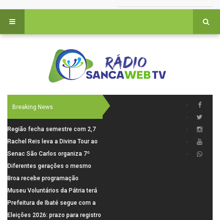
Breaking News
Região fecha semestre com 2,7
mil novosempregos e retoma
Rachel Reis leva a Divina Tour ao
saldo positivo em junho
interior de São Paulo com shows
Senac São Carlos organiza 7º
inéditos em São Carlos e Jundiaí
Fórum Internacional Senac de
Diferentes gerações o mesmo
Educadores com debates sobre
amor: pais do Saae contam como
Broa recebe programação
pensamento crítico, leitura e
a paternidade transformou suas
esportiva com corrida, vela e
Museu Voluntários da Pátria terá
diversidade
histórias
demonstração de paramotor
horário especial nesta segunda-
Prefeitura de Ibaté segue com a
feira (10)
Campanha do Agasalho segue
Eleições 2026: prazo para registro