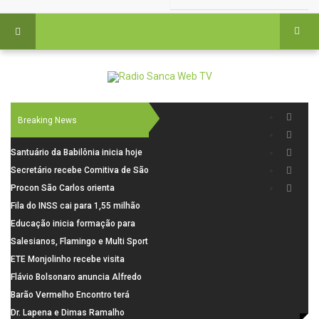
Breaking News
Santuário da Babilônia inicia hoje
(06), uma programação especial
Secretário recebe Comitiva de São
para os seus 160 anos de história.
Carlos para debater investimentos
Procon São Carlos orienta
em rodovias
consumidores sobre cuidados
Fila do INSS cai para 1,55 milhão
nas compras para o Dia dos Pais
em julho, com alta de 66,5% nos
Educação inicia formação para
pedidos negados em 2026
elaboração do novo Plano
Salesianos, Flamingo e Multi Sport
Municipal
vão representar São Carlos no
ETE Monjolinho recebe visita
campeonato Estadual
científica da FAPESP
Flávio Bolsonaro anuncia Alfredo
Gaspar, relator da comissão do
Barão Vermelho Encontro terá
INSS, como vice
data extra em Belo Horizonte
Dr. Lapena e Dimas Ramalho