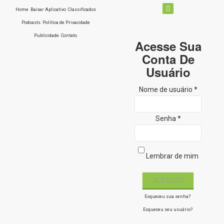
Home
Baixar Aplicativo
Classificados
Podcasts
Política de Privacidade
Publicidade
Contato
Acesse Sua
Conta De
Usuário
Nome de usuário *
Senha *
Lembrar de mim
Esqueceu sua senha?
Esqueceu seu usuário?