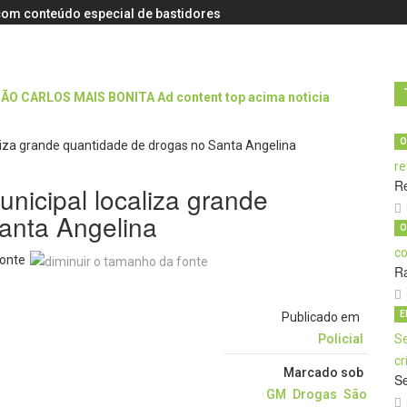
s com conteúdo especial de bastidores
O
R
nicipal localiza grande
anta Angelina
O
onte
Ra
E
Publicado em
Policial
Marcado sob
Se
GM
Drogas
São