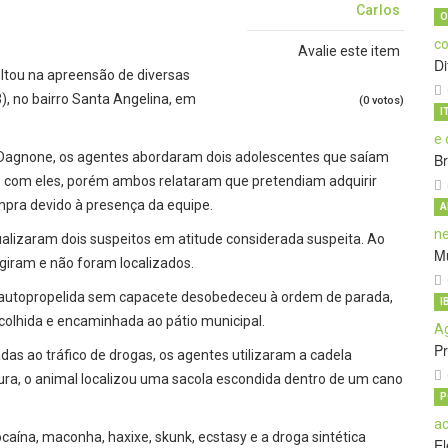
Carlos
O
Avalie este item
D
ltou na apreensão de diversas
), no bairro Santa Angelina, em
(0 votos)
I
 Dagnone, os agentes abordaram dois adolescentes que saíam
B
rado com eles, porém ambos relataram que pretendiam adquirir
mpra devido à presença da equipe.
A
alizaram dois suspeitos em atitude considerada suspeita. Ao
Mu
giram e não foram localizados.
autopropelida sem capacete desobedeceu à ordem de parada,
I
recolhida e encaminhada ao pátio municipal.
P
as ao tráfico de drogas, os agentes utilizaram a cadela
dura, o animal localizou uma sacola escondida dentro de um cano
P
aína, maconha, haxixe, skunk, ecstasy e a droga sintética
El