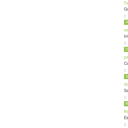
G
O
In
C
C
S
S
E
E