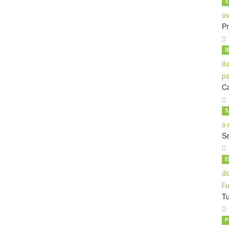
S
Pr
I
C
S
S
E
T
P