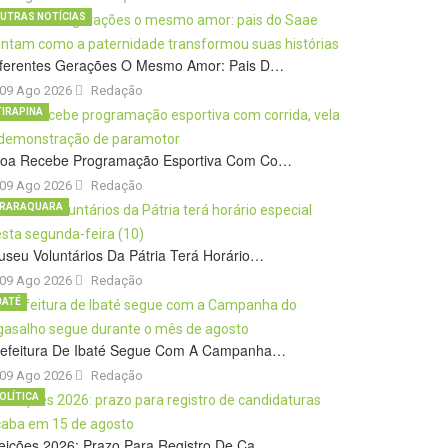
UTRAS NOTÍCIAS
iferentes Gerações O Mesmo Amor: Pais D…
09 Ago 2026
Redação
TIRAPINA
roa Recebe Programação Esportiva Com Co…
09 Ago 2026
Redação
RARAQUARA
seu Voluntários Da Pátria Terá Horário…
09 Ago 2026
Redação
BATÉ
refeitura De Ibaté Segue Com A Campanha…
09 Ago 2026
Redação
OLÍTICA
eições 2026: Prazo Para Registro De Ca…