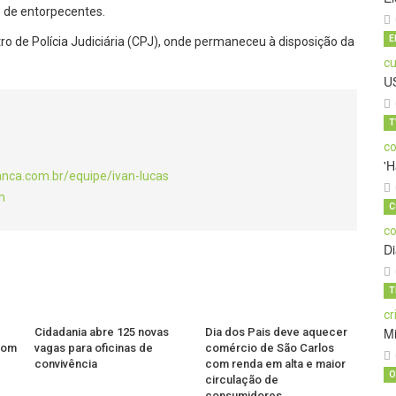
s de entorpecentes.
E
o de Polícia Judiciária (CPJ), onde permaneceu à disposição da
U
T
'H
anca.com.br/equipe/ivan-lucas
m
C
D
T
M
Cidadania abre 125 novas
Dia dos Pais deve aquecer
 com
vagas para oficinas de
comércio de São Carlos
convivência
com renda em alta e maior
O
circulação de
consumidores