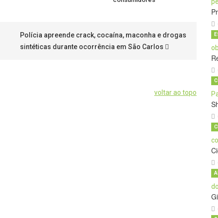
Pr
Polícia apreende crack, cocaína, maconha e drogas
E
sintéticas durante ocorrência em São Carlos
Re
C
voltar ao topo
S
C
C
A
Gi