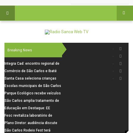
Breaking News
Integra Cad: encontro regional de
segurança púbica será realizado
Comércio de São Carlos e Ibaté
dia 10 de agosto em São Carlos
terá horário especial para o dia
Santa Casa seleciona crianças
dos Pais
para pesquisa sobre dor de
Escolas municipais de São Carlos
crescimento
superam média Nacional do IDEB
Parque Ecológico recebe veículos
elétricos e moderniza rotina de
São Carlos amplia tratamento de
manejo dos animais
resíduos de saúde com autoclave
Educação em Destaque: EE
de última geração
Visconde da Cunha Bueno, em
Fesc revitaliza laboratório de
Santa Eudóxia, alcança nota 7,8
informática da Emeb Ulysses
Plano Diretor: audiência discute
no IDEB 2025 e celebra conquista
Picolo
mobilidade urbana e infraestrutura
São Carlos Rodeio Fest terá