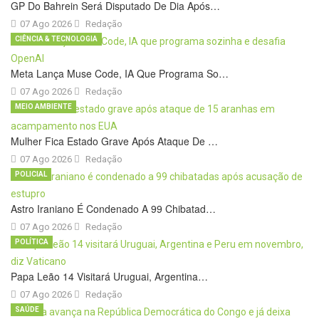
GP Do Bahrein Será Disputado De Dia Após…
07 Ago 2026
Redação
CIÊNCIA & TECNOLOGIA
Meta Lança Muse Code, IA Que Programa So…
07 Ago 2026
Redação
MEIO AMBIENTE
Mulher Fica Estado Grave Após Ataque De …
07 Ago 2026
Redação
POLICIAL
Astro Iraniano É Condenado A 99 Chibatad…
07 Ago 2026
Redação
POLÍTICA
Papa Leão 14 Visitará Uruguai, Argentina…
07 Ago 2026
Redação
SAÚDE