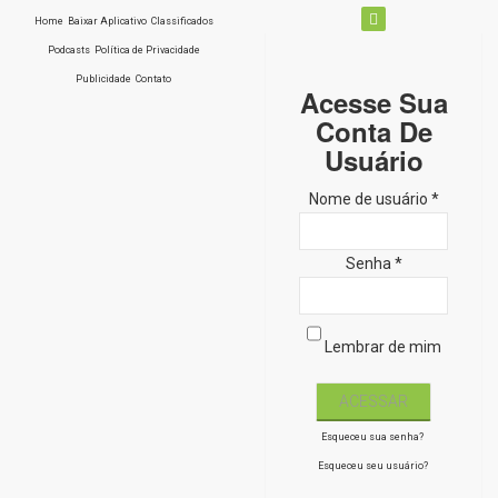
Home
Baixar Aplicativo
Classificados
Podcasts
Política de Privacidade
Publicidade
Contato
Acesse Sua
Conta De
Usuário
Nome de usuário *
Senha *
Lembrar de mim
Esqueceu sua senha?
Esqueceu seu usuário?