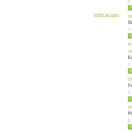
P
voltar ao topo
S
E
E
E
Fe
P
Pl
T