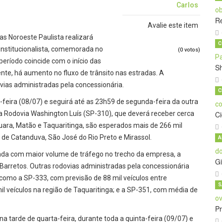
Carlos
Re
Avalie este item
vias Noroeste Paulista realizará
C
onstitucionalista, comemorada no
(0 votos)
período coincide com o início das
S
nte, há aumento no fluxo de trânsito nas estradas. A
ovias administradas pela concessionária.
C
eira (08/07) e seguirá até as 23h59 de segunda-feira da outra
Rodovia Washington Luís (SP-310), que deverá receber cerca
C
quara, Matão e Taquaritinga, são esperados mais de 266 mil
 de Catanduva, São José do Rio Preto e Mirassol.
A
a com maior volume de tráfego no trecho da empresa, a
Gi
 Barretos. Outras rodovias administradas pela concessionária
mo a SP-333, com previsão de 88 mil veículos entre
S
l veículos na região de Taquaritinga; e a SP-351, com média de
Pr
rde de quarta-feira, durante toda a quinta-feira (09/07) e