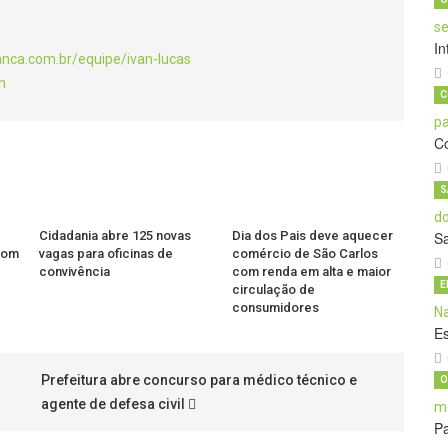
In
anca.com.br/equipe/ivan-lucas
m
C
C
S
Cidadania abre 125 novas
Dia dos Pais deve aquecer
S
 com
vagas para oficinas de
comércio de São Carlos
convivência
com renda em alta e maior
E
circulação de
consumidores
E
Prefeitura abre concurso para médico técnico e
O
agente de defesa civil
Pa