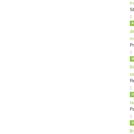
S
A
Pr
I
Re
O
Pa
O