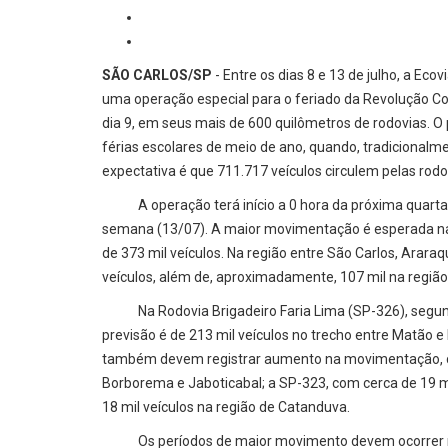
SÃO CARLOS/SP
- Entre os dias 8 e 13 de julho, a Eco
uma operação especial para o feriado da Revolução C
dia 9, em seus mais de 600 quilômetros de rodovias. O 
férias escolares de meio de ano, quando, tradicionalme
expectativa é que 711.717 veículos circulem pelas rod
A operação terá início a 0 hora da próxima quarta-f
semana (13/07). A maior movimentação é esperada na 
de 373 mil veículos. Na região entre São Carlos, Arara
veículos, além de, aproximadamente, 107 mil na região
Na Rodovia Brigadeiro Faria Lima (SP-326), segund
previsão é de 213 mil veículos no trecho entre Matão e
também devem registrar aumento na movimentação, co
Borborema e Jaboticabal; a SP-323, com cerca de 19 mi
18 mil veículos na região de Catanduva.
Os períodos de maior movimento devem ocorrer na ta