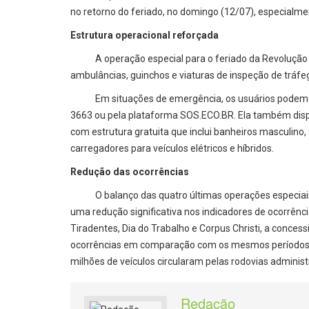
no retorno do feriado, no domingo (12/07), especialmen
Estrutura operacional reforçada
A operação especial para o feriado da Revolução Con
ambulâncias, guinchos e viaturas de inspeção de tráf
Em situações de emergência, os usuários podem aci
3663 ou pela plataforma SOS.ECO.BR. Ela também dispo
com estrutura gratuita que inclui banheiros masculino, 
carregadores para veículos elétricos e híbridos.
Redução das ocorrências
O balanço das quatro últimas operações especiais 
uma redução significativa nos indicadores de ocorrênci
Tiradentes, Dia do Trabalho e Corpus Christi, a conce
ocorrências em comparação com os mesmos períodos d
milhões de veículos circularam pelas rodovias administ
Redação