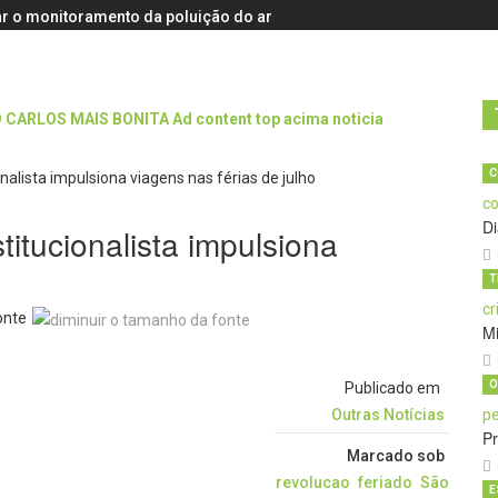
r o monitoramento da poluição do ar
C
D
itucionalista impulsiona
T
onte
M
O
Publicado em
Outras Notícias
Pr
Marcado sob
revolucao
feriado
São
E