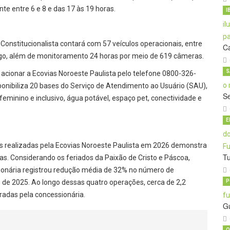
te entre 6 e 8 e das 17 às 19 horas.
I
stitucionalista contará com 57 veículos operacionais, entre
C
ego, além de monitoramento 24 horas por meio de 619 câmeras.
S
onar a Ecovias Noroeste Paulista pelo telefone 0800-326-
nibiliza 20 bases do Serviço de Atendimento ao Usuário (SAU),
S
feminino e inclusivo, água potável, espaço pet, conectividade e
E
realizadas pela Ecovias Noroeste Paulista em 2026 demonstra
T
as. Considerando os feriados da Paixão de Cristo e Páscoa,
ssionária registrou redução média de 32% no número de
e 2025. Ao longo dessas quatro operações, cerca de 2,2
P
radas pela concessionária.
G
O