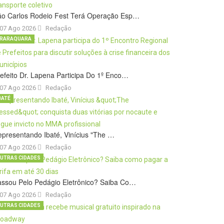
ão Carlos Rodeio Fest Terá Operação Esp…
07 Ago 2026
Redação
RARAQUARA
efeito Dr. Lapena Participa Do 1º Enco…
07 Ago 2026
Redação
BATÉ
presentando Ibaté, Vinícius "The …
07 Ago 2026
Redação
UTRAS CIDADES
ssou Pelo Pedágio Eletrônico? Saiba Co…
07 Ago 2026
Redação
UTRAS CIDADES