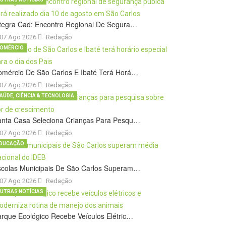
tegra Cad: Encontro Regional De Segura…
07 Ago 2026
Redação
OMÉRCIO
omércio De São Carlos E Ibaté Terá Horá…
07 Ago 2026
Redação
AÚDE, CIÊNCIA & TECNOLOGIA
anta Casa Seleciona Crianças Para Pesqu…
07 Ago 2026
Redação
DUCAÇÃO
scolas Municipais De São Carlos Superam…
07 Ago 2026
Redação
UTRAS NOTÍCIAS
rque Ecológico Recebe Veículos Elétric…