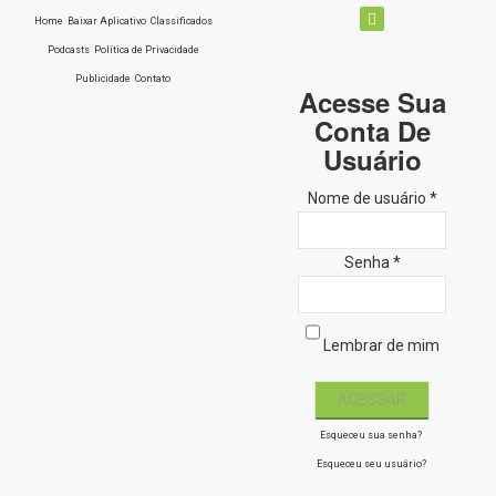
Home
Baixar Aplicativo
Classificados
Podcasts
Política de Privacidade
Publicidade
Contato
Acesse Sua
Conta De
Usuário
Nome de usuário *
Senha *
Lembrar de mim
Esqueceu sua senha?
Esqueceu seu usuário?