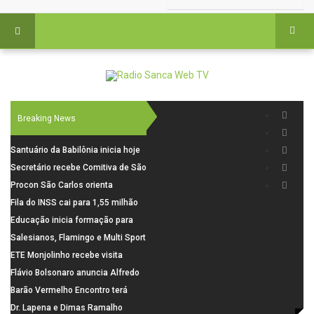
Breaking News
Santuário da Babilônia inicia hoje
(06), uma programação especial
Secretário recebe Comitiva de São
para os seus 160 anos de história.
Carlos para debater investimentos
Procon São Carlos orienta
em rodovias
consumidores sobre cuidados
Fila do INSS cai para 1,55 milhão
nas compras para o Dia dos Pais
em julho, com alta de 66,5% nos
Educação inicia formação para
pedidos negados em 2026
elaboração do novo Plano
Salesianos, Flamingo e Multi Sport
Municipal
vão representar São Carlos no
ETE Monjolinho recebe visita
campeonato Estadual
científica da FAPESP
Flávio Bolsonaro anuncia Alfredo
Gaspar, relator da comissão do
Barão Vermelho Encontro terá
INSS, como vice
data extra em Belo Horizonte
Dr. Lapena e Dimas Ramalho