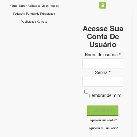
Home
Baixar Aplicativo
Classificados
Podcasts
Política de Privacidade
Publicidade
Contato
Acesse Sua
Conta De
Usuário
Nome de usuário *
Senha *
Lembrar de mim
Esqueceu sua senha?
Esqueceu seu usuário?