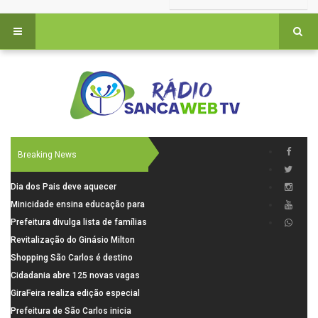
Breaking News
Dia dos Pais deve aquecer
comércio de São Carlos com
Minicidade ensina educação para
renda em alta e maior circulação
o trânsito a 264 crianças da rede
Prefeitura divulga lista de famílias
de consumidores
municipal
pré-selecionadas pela Caixa para
Revitalização do Ginásio Milton
o Residencial Santa Felícia
Olaio filho avança com obras de
Shopping São Carlos é destino
recuperação
para celebrar o Dia dos Pais com
Cidadania abre 125 novas vagas
presentes, gastronomia e lazer
para oficinas de convivência
GiraFeira realiza edição especial
de Dia dos Pais neste domingo (9)
Prefeitura de São Carlos inicia