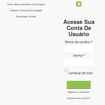
Home
Baixar Aplicativo
Classificados
Podcasts
Política de Privacidade
Publicidade
Contato
Acesse Sua
Conta De
Usuário
Nome de usuário *
Senha *
Lembrar de mim
Esqueceu sua senha?
Esqueceu seu usuário?