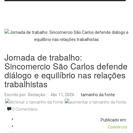
agosto
visitantes para apresentar cursos
e laboratórios do IFSC
Jornada de trabalho:
Sincomercio São Carlos defende
diálogo e equilíbrio nas relações
trabalhistas
Escrito por
Redação
Abr 11, 2026
tamanho da fonte
0 Comentário
Publicado em
Comércio