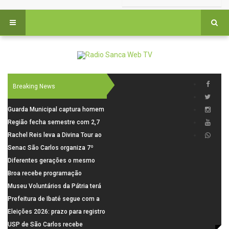
Breaking News
Guarda Municipal captura homem
procurado pela Justiça durante
Região fecha semestre com 2,7
patrulhamento em São Carlos
mil novosempregos e retoma
Rachel Reis leva a Divina Tour ao
saldo positivo em junho
interior de São Paulo com shows
Senac São Carlos organiza 7º
inéditos em São Carlos e Jundiaí
Fórum Internacional Senac de
Diferentes gerações o mesmo
Educadores com debates sobre
amor: pais do Saae contam como
Broa recebe programação
pensamento crítico, leitura e
a paternidade transformou suas
esportiva com corrida, vela e
Museu Voluntários da Pátria terá
diversidade
histórias
demonstração de paramotor
horário especial nesta segunda-
Prefeitura de Ibaté segue com a
feira (10)
Campanha do Agasalho segue
Eleições 2026: prazo para registro
durante o mês de agosto
de candidaturas acaba em 15 de
USP de São Carlos recebe