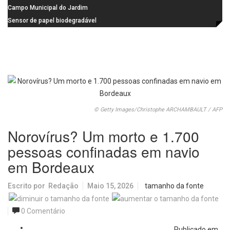
na Praça dos Advogados
instalação de ovitrampas para
Campo Municipal do Jardim
monitoramento de arboviroses
Cruzado recebe nova iluminação e
Sensor de papel biodegradável
passa a oferecer mais segurança
promete revolucionar o
e opções para atividades noturnas
monitoramento da poluição do ar
© Getty Images/Christophe ARCHAMBAULT / AFP
Norovírus? Um morto e 1.700
pessoas confinadas em navio
em Bordeaux
Escrito por
Redação
Maio 15, 2026
tamanho da fonte
0 Comentário
Publicado em