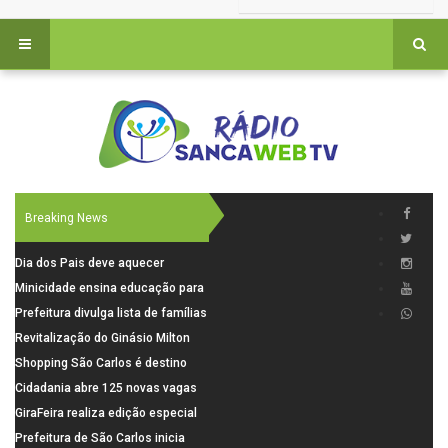
Breaking News
Dia dos Pais deve aquecer
comércio de São Carlos com
Minicidade ensina educação para
renda em alta e maior circulação
o trânsito a 264 crianças da rede
Prefeitura divulga lista de famílias
de consumidores
municipal
pré-selecionadas pela Caixa para
Revitalização do Ginásio Milton
o Residencial Santa Felícia
Olaio filho avança com obras de
Shopping São Carlos é destino
recuperação
para celebrar o Dia dos Pais com
Cidadania abre 125 novas vagas
presentes, gastronomia e lazer
para oficinas de convivência
GiraFeira realiza edição especial
de Dia dos Pais neste domingo (9)
Prefeitura de São Carlos inicia