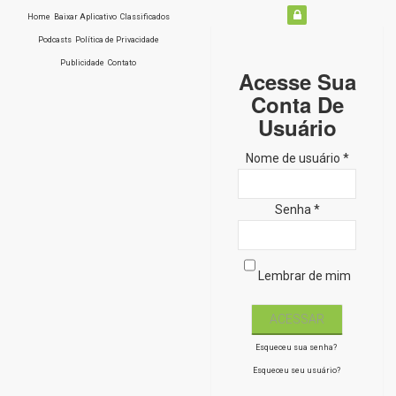
Home
Baixar Aplicativo
Classificados
Podcasts
Política de Privacidade
Publicidade
Contato
Acesse Sua
Conta De
Usuário
Nome de usuário *
Senha *
Lembrar de mim
Esqueceu sua senha?
Esqueceu seu usuário?