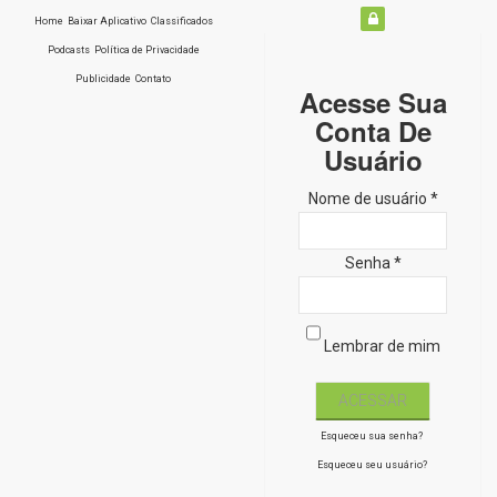
Home
Baixar Aplicativo
Classificados
Podcasts
Política de Privacidade
Publicidade
Contato
Acesse Sua
Conta De
Usuário
Nome de usuário *
Senha *
Lembrar de mim
Esqueceu sua senha?
Esqueceu seu usuário?