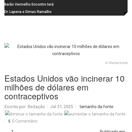
Gaspar, relator da comissão do
Barão Vermelho Encontro terá
INSS, como vice
data extra em Belo Horizonte
Dr. Lapena e Dimas Ramalho
fortalecem diálogo institucional
em prol do desenvolvimento de
Araraquara
© Shutterstock
Estados Unidos vão incinerar 10
milhões de dólares em
contraceptivos
Escrito por
Redação
Jul 31, 2025
tamanho da fonte
0 Comentário
Publicado em