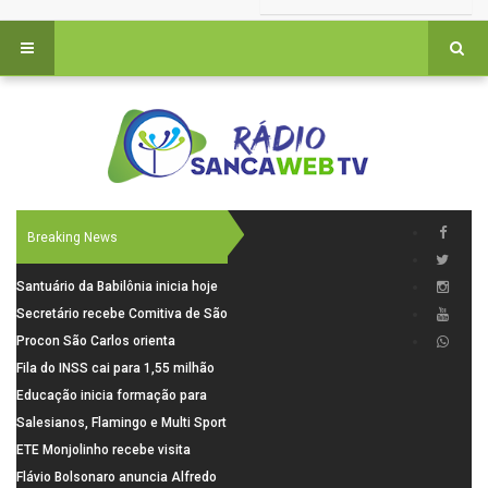
Breaking News
Santuário da Babilônia inicia hoje
(06), uma programação especial
Secretário recebe Comitiva de São
para os seus 160 anos de história.
Carlos para debater investimentos
Procon São Carlos orienta
em rodovias
consumidores sobre cuidados
Fila do INSS cai para 1,55 milhão
nas compras para o Dia dos Pais
em julho, com alta de 66,5% nos
Educação inicia formação para
pedidos negados em 2026
elaboração do novo Plano
Salesianos, Flamingo e Multi Sport
Municipal
vão representar São Carlos no
ETE Monjolinho recebe visita
campeonato Estadual
científica da FAPESP
Flávio Bolsonaro anuncia Alfredo