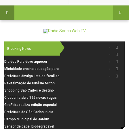
Breaking News
Dia dos Pais deve aquecer
comércio de São Carlos com
Minicidade ensina educação para
renda em alta e maior circulação
o trânsito a 264 crianças da rede
Prefeitura divulga lista de famílias
de consumidores
municipal
pré-selecionadas pela Caixa para
Revitalização do Ginásio Milton
o Residencial Santa Felícia
Olaio filho avança com obras de
Shopping São Carlos é destino
recuperação
para celebrar o Dia dos Pais com
Cidadania abre 125 novas vagas
presentes, gastronomia e lazer
para oficinas de convivência
GiraFeira realiza edição especial
de Dia dos Pais neste domingo (9)
Prefeitura de São Carlos inicia
na Praça dos Advogados
instalação de ovitrampas para
Campo Municipal do Jardim
monitoramento de arboviroses
Cruzado recebe nova iluminação e
Sensor de papel biodegradável