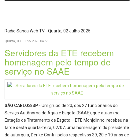
passa a oferecer mais segurança
promete revolucionar o
e opções para atividades noturnas
monitoramento da poluição do ar
Radio Sanca Web TV - Quarta, 02 Julho 2025
Quinta, 03 Julho 2025 04:55
Servidores da ETE recebem
homenagem pelo tempo de
serviço no SAAE
SÃO CARLOS/SP
- Um grupo de 20, dos 27 funcionários do
Serviço Autônomo de Água e Esgoto (SAAE), que atuam na
Estação de Tratamento de Esgoto – ETE Monjolinho, recebeu na
tarde desta quarta-feira, 02/07, uma homenagem do presidente
da autarquia, Derike Contri, pelos respectivos 39, 20 e 10 anos de