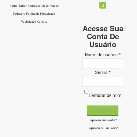
Home
Baixar Aplicativo
Classificados
Podcasts
Política de Privacidade
Publicidade
Contato
Acesse Sua
Conta De
Usuário
Nome de usuário *
Senha *
Lembrar de mim
Esqueceu sua senha?
Esqueceu seu usuário?