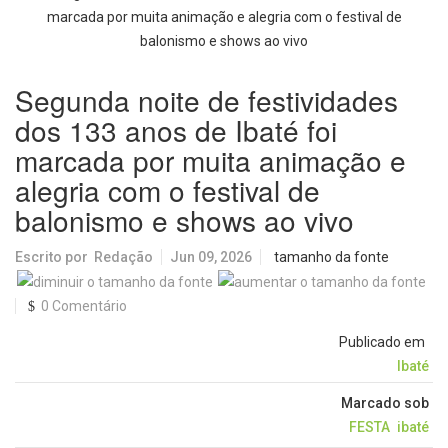
furto
púbica
terá
sobre
média
moderniza
de
Cunha
Emeb
e
em
será
horário
dor
Nacional
rotina
saúde
Bueno,
Ulysses
infraestrutura
CEMEI
realizado
especial
de
do
de
com
em
Picolo
após
dia
para
IDEB
manejo
autoclave
Santa
crescimento
Segunda noite de festividades
cerco
10 de
o dia
dos
de
Eudóxia,
dos 133 anos de Ibaté foi
em
agosto
dos
última
alcança
animais
marcada por muita animação e
São
em
Pais
nota
geração
alegria com o festival de
Carlos
São
7,8
no
Carlos
balonismo e shows ao vivo
IDEB
2025
Escrito por
Redação
Jun 09, 2026
tamanho da fonte
e
celebra
0 Comentário
conquista
Publicado em
histórica
Ibaté
Marcado sob
FESTA
ibaté