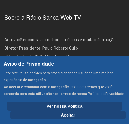
Sobre a Rádio Sanca Web TV
Aqui você encontra as melhores músicas e muita informação.
Diretor Presidente:
Paulo Roberto Gullo
Rua Riachuelo, 130 - São Carlos-SP
Aviso de Privacidade
(16) 3374-1397
radiosanca@gmail.com
Este site utiliza cookies para proporcionar aos usuários uma melhor
experiência de navegação.
Ao aceitar e continuar com a navegação, consideraremos que você
concorda com esta utilização nos termos de nossa Política de Privacidade.
Home
Baixar Aplicativo
Classificados
Podcasts
Política de Privacidade
Publicidade
Contato
Ver nossa Política
Aceitar