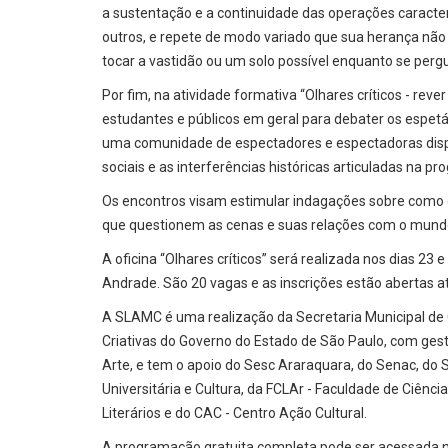
a sustentação e a continuidade das operações caracte
outros, e repete de modo variado que sua herança não 
tocar a vastidão ou um solo possível enquanto se per
Por fim, na atividade formativa “Olhares críticos - reve
estudantes e públicos em geral para debater os espetác
uma comunidade de espectadores e espectadoras dispos
sociais e as interferências históricas articuladas na pr
Os encontros visam estimular indagações sobre como o
que questionem as cenas e suas relações com o mund
A oficina “Olhares críticos” será realizada nos dias 23 
Andrade. São 20 vagas e as inscrições estão abertas até 
A SLAMC é uma realização da Secretaria Municipal de C
Criativas do Governo do Estado de São Paulo, com ge
Arte, e tem o apoio do Sesc Araraquara, do Senac, do 
Universitária e Cultura, da FCLAr - Faculdade de Ciên
Literários e do CAC - Centro Ação Cultural.
A programação gratuita completa pode ser acessada no