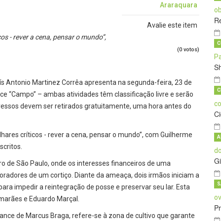
Araraquara
Re
Avalie este item
s - rever a cena, pensar o mundo”,
C
(0 votos)
S
 Antonio Martinez Corrêa apresenta na segunda-feira, 23 de
C
ce “Campo” – ambas atividades têm classificação livre e serão
ngressos devem ser retirados gratuitamente, uma hora antes do
C
hares críticos - rever a cena, pensar o mundo”, com Guilherme
A
scritos.
Gi
o de São Paulo, onde os interesses financeiros de uma
oradores de um cortiço. Diante da ameaça, dois irmãos iniciam a
S
para impedir a reintegração de posse e preservar seu lar. Esta
marães e Eduardo Marçal.
Pr
ce de Marcus Braga, refere-se à zona de cultivo que garante