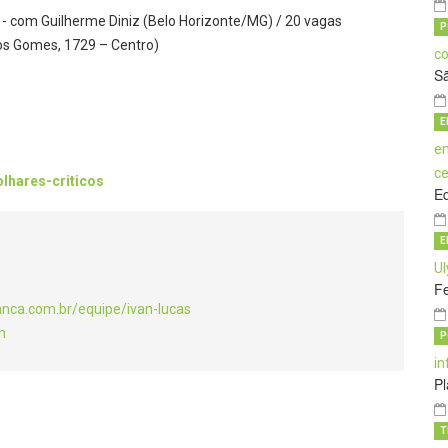
do - com Guilherme Diniz (Belo Horizonte/MG) / 20 vagas
P
los Gomes, 1729 – Centro)
S
E
/olhares-criticos
E
E
Fe
anca.com.br/equipe/ivan-lucas
m
P
Pl
T