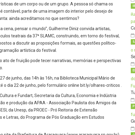
rísticas de um corpo ou de um grupo. A pessoa só chama os
I
é contável; parte de uma imagem do interior pelo desejo de
gunta: ainda acreditamos no que sentimos?
C
r a cena, pensar o mundo”, Guilherme Diniz convida artistas,
ulos teatrais da 37ª SLAMC, construindo, em torno do festival,
S
tos a discutir as proposições formais, as questões político-
ogramação artística do festival.
S
 ato de fruição pode tecer narrativas, memórias e perspectivas
o.
E
e 27 de junho, das 14h às 16h, na Biblioteca Municipal Mário de
o dia 22 de junho, pelo formulário online bit.ly/olhares-criticos .
T
ultura e Fundart, Secretaria da Cultura, Economia e Indústria
stão e produção da APAA - Associação Paulista dos Amigos da
P
SESI, da Unesp, da PROEC - Pró Reitoria de Extensão
cias e Letras, do Programa de Pós Graduação em Estudos
G
 site da Prefeitura de Araraquara (www.araraquara.sp.gov.br)
O