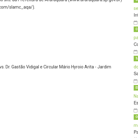
m.com/slamc_aqa/).
In
C
C
S
s. Dr. Gastão Vidigal e Circular Mário Hyroio Arita - Jardim
S
E
E
O
Pa