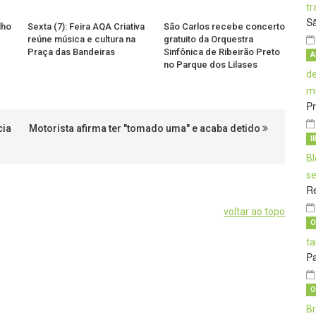
S
lho
Sexta (7): Feira AQA Criativa
São Carlos recebe concerto
reúne música e cultura na
gratuito da Orquestra
Praça das Bandeiras
Sinfônica de Ribeirão Preto
A
no Parque dos Lilases
Pr
cia
Motorista afirma ter "tomado uma" e acaba detido
I
Re
voltar ao topo
O
Pa
O