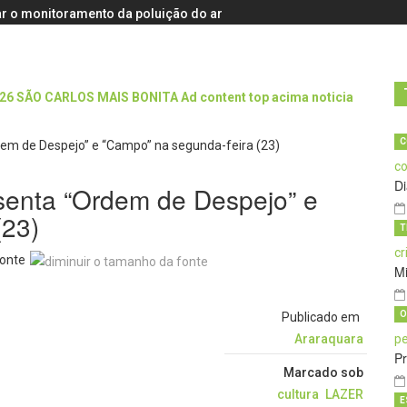
r o monitoramento da poluição do ar
C
D
senta “Ordem de Despejo” e
(23)
T
onte
M
O
Publicado em
Araraquara
Pr
Marcado sob
cultura
LAZER
E