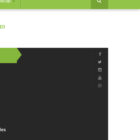
ecial
des