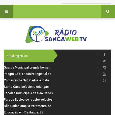
Breaking News
Guarda Municipal prende homem
por tentativa de furto em CEMEI
Integra Cad: encontro regional de
após cerco em São Carlos
segurança púbica será realizado
Comércio de São Carlos e Ibaté
dia 10 de agosto em São Carlos
terá horário especial para o dia
Santa Casa seleciona crianças
dos Pais
para pesquisa sobre dor de
Escolas municipais de São Carlos
crescimento
superam média Nacional do IDEB
Parque Ecológico recebe veículos
elétricos e moderniza rotina de
São Carlos amplia tratamento de
manejo dos animais
resíduos de saúde com autoclave
Educação em Destaque: EE