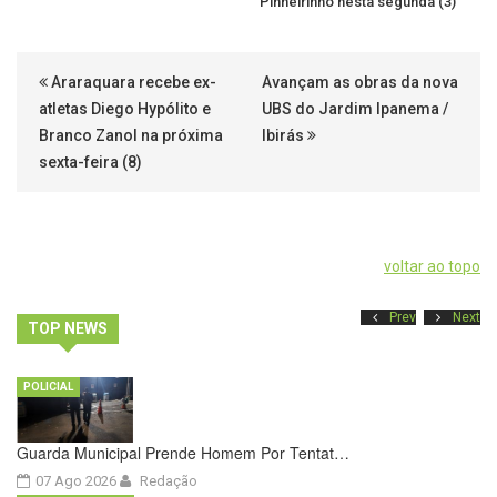
Pinheirinho nesta segunda (3)
Araraquara recebe ex-
Avançam as obras da nova
atletas Diego Hypólito e
UBS do Jardim Ipanema /
Branco Zanol na próxima
Ibirás
sexta-feira (8)
voltar ao topo
Prev
Next
TOP NEWS
POLICIAL
Guarda Municipal Prende Homem Por Tentat…
07 Ago 2026
Redação