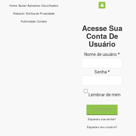
Home
Baixar Aplicativo
Classificados
Podcasts
Política de Privacidade
Publicidade
Contato
Acesse Sua
Conta De
Usuário
Nome de usuário *
Senha *
Lembrar de mim
Esqueceu sua senha?
Esqueceu seu usuário?