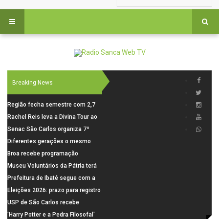
Breaking News
Região fecha semestre com 2,7
mil novosempregos e retoma
Rachel Reis leva a Divina Tour ao
saldo positivo em junho
interior de São Paulo com shows
Senac São Carlos organiza 7º
inéditos em São Carlos e Jundiaí
Fórum Internacional Senac de
Diferentes gerações o mesmo
Educadores com debates sobre
amor: pais do Saae contam como
Broa recebe programação
pensamento crítico, leitura e
a paternidade transformou suas
esportiva com corrida, vela e
Museu Voluntários da Pátria terá
diversidade
histórias
demonstração de paramotor
horário especial nesta segunda-
Prefeitura de Ibaté segue com a
feira (10)
Campanha do Agasalho segue
Eleições 2026: prazo para registro
durante o mês de agosto
de candidaturas acaba em 15 de
USP de São Carlos recebe
agosto
visitantes para apresentar cursos
'Harry Potter e a Pedra Filosofal'