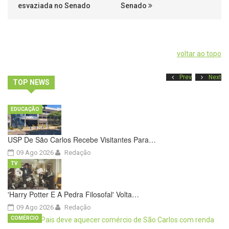
esvaziada no Senado
Senado
voltar ao topo
Prev
Next
TOP NEWS
EDUCAÇÃO
USP De São Carlos Recebe Visitantes Para…
09 Ago 2026
Redação
TV
'Harry Potter E A Pedra Filosofal' Volta…
09 Ago 2026
Redação
COMÉRCIO