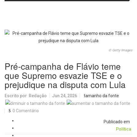
e laboratórios do IFSC
volta aos cinemas com conteúdo
especial de bastidores
© Getty Images
Pré-campanha de Flávio teme
que Supremo esvazie TSE e o
prejudique na disputa com Lula
Escrito por
Redação
Jun 24, 2026
tamanho da fonte
0 Comentário
Publicado em
Política