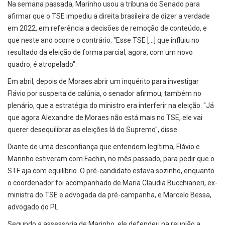
Na semana passada, Marinho usou a tribuna do Senado para
afirmar que o TSE impediu a direita brasileira de dizer a verdade
em 2022, em referência a decisões de remoção de conteúdo, e
que neste ano ocorre o contrário: "Esse TSE [...] que influiu no
resultado da eleição de forma parcial, agora, com um novo
quadro, é atropelado".
Em abril, depois de Moraes abrir um inquérito para investigar
Flávio por suspeita de calúnia, o senador afirmou, também no
plenário, que a estratégia do ministro era interferir na eleição. "Já
que agora Alexandre de Moraes não está mais no TSE, ele vai
querer desequilibrar as eleições lá do Supremo", disse.
Diante de uma desconfiança que entendem legítima, Flávio e
Marinho estiveram com Fachin, no mês passado, para pedir que o
STF aja com equilíbrio. O pré-candidato estava sozinho, enquanto
o coordenador foi acompanhado de Maria Claudia Bucchianeri, ex-
ministra do TSE e advogada da pré-campanha, e Marcelo Bessa,
advogado do PL.
Segundo a assessoria de Marinho, ele defendeu na reunião a