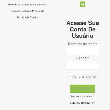
Home
Baixar Aplicativo
Classificados
Podcasts
Política de Privacidade
Publicidade
Contato
Acesse Sua
Conta De
Usuário
Nome de usuário *
Senha *
Lembrar de mim
Esqueceu sua senha?
Esqueceu seu usuário?