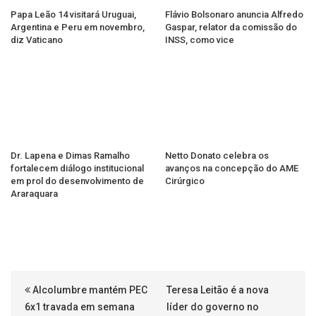
Papa Leão 14 visitará Uruguai,
Flávio Bolsonaro anuncia Alfredo
Argentina e Peru em novembro,
Gaspar, relator da comissão do
diz Vaticano
INSS, como vice
Dr. Lapena e Dimas Ramalho
Netto Donato celebra os
fortalecem diálogo institucional
avanços na concepção do AME
em prol do desenvolvimento de
Cirúrgico
Araraquara
Alcolumbre mantém PEC
Teresa Leitão é a nova
6x1 travada em semana
líder do governo no