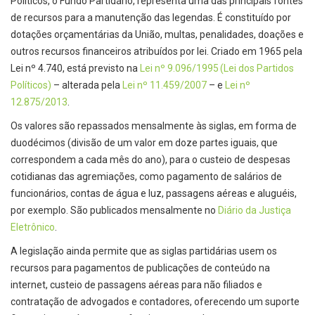
Políticos, o Fundo Partidário, representa uma das principais fontes
de recursos para a manutenção das legendas. É constituído por
dotações orçamentárias da União, multas, penalidades, doações e
outros recursos financeiros atribuídos por lei. Criado em 1965 pela
Lei nº 4.740, está previsto na
Lei nº 9.096/1995 (Lei dos Partidos
Políticos)
– alterada pela
Lei nº 11.459/2007
– e
Lei nº
12.875/2013
.
Os valores são repassados mensalmente às siglas, em forma de
duodécimos (divisão de um valor em doze partes iguais, que
correspondem a cada mês do ano), para o custeio de despesas
cotidianas das agremiações, como pagamento de salários de
funcionários, contas de água e luz, passagens aéreas e aluguéis,
por exemplo. São publicados mensalmente no
Diário da Justiça
Eletrônico
.
A legislação ainda permite que as siglas partidárias usem os
recursos para pagamentos de publicações de conteúdo na
internet, custeio de passagens aéreas para não filiados e
contratação de advogados e contadores, oferecendo um suporte