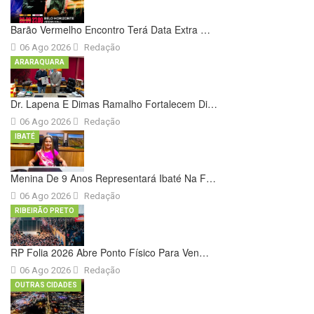
Barão Vermelho Encontro Terá Data Extra …
06 Ago 2026
Redação
ARARAQUARA
Dr. Lapena E Dimas Ramalho Fortalecem Di…
06 Ago 2026
Redação
IBATÉ
Menina De 9 Anos Representará Ibaté Na F…
06 Ago 2026
Redação
RIBEIRÃO PRETO
RP Folia 2026 Abre Ponto Físico Para Ven…
06 Ago 2026
Redação
OUTRAS CIDADES