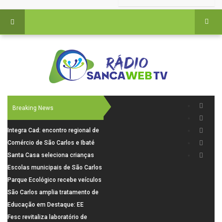
Breaking News
Integra Cad: encontro regional de
segurança púbica será realizado
Comércio de São Carlos e Ibaté
dia 10 de agosto em São Carlos
terá horário especial para o dia
Santa Casa seleciona crianças
dos Pais
para pesquisa sobre dor de
Escolas municipais de São Carlos
crescimento
superam média Nacional do IDEB
Parque Ecológico recebe veículos
elétricos e moderniza rotina de
São Carlos amplia tratamento de
manejo dos animais
resíduos de saúde com autoclave
Educação em Destaque: EE
de última geração
Visconde da Cunha Bueno, em
Fesc revitaliza laboratório de