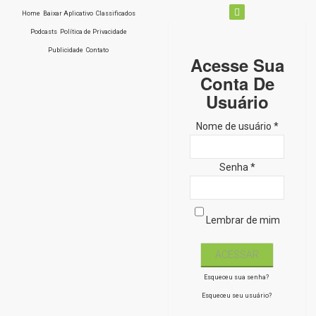
Home
Baixar Aplicativo
Classificados
Podcasts
Política de Privacidade
Publicidade
Contato
Acesse Sua
Conta De
Usuário
Nome de usuário *
Senha *
Lembrar de mim
Esqueceu sua senha?
Esqueceu seu usuário?