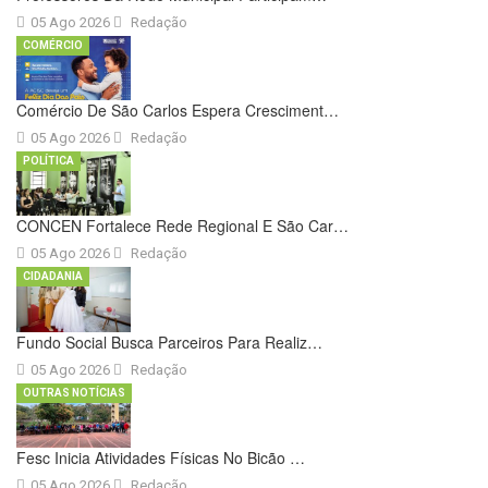
05 Ago 2026
Redação
COMÉRCIO
Comércio De São Carlos Espera Cresciment…
05 Ago 2026
Redação
POLÍTICA
CONCEN Fortalece Rede Regional E São Car…
05 Ago 2026
Redação
CIDADANIA
Fundo Social Busca Parceiros Para Realiz…
05 Ago 2026
Redação
OUTRAS NOTÍCIAS
Fesc Inicia Atividades Físicas No Bicão …
05 Ago 2026
Redação