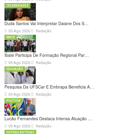
CELEBRIDADES
Duda Santos Vai Interpretar Daiane Dos S…
05 Ago 2026
Redação
IBATÉ
Ibaté Participa De Formação Regional Par…
05 Ago 2026
Redação
EDUCAÇÃO
Pesquisa Da UFSCar E Embrapa Beneficia A…
05 Ago 2026
Redação
POLÍTICA
Lucão Fernandes Destaca Intensa Atuação …
05 Ago 2026
Redação
OUTRAS NOTÍCIAS