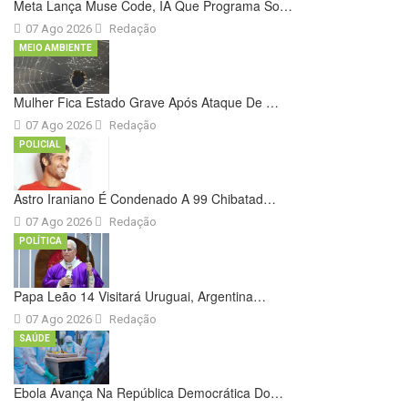
Meta Lança Muse Code, IA Que Programa So…
07 Ago 2026
Redação
MEIO AMBIENTE
Mulher Fica Estado Grave Após Ataque De …
07 Ago 2026
Redação
POLICIAL
Astro Iraniano É Condenado A 99 Chibatad…
07 Ago 2026
Redação
POLÍTICA
Papa Leão 14 Visitará Uruguai, Argentina…
07 Ago 2026
Redação
SAÚDE
Ebola Avança Na República Democrática Do…