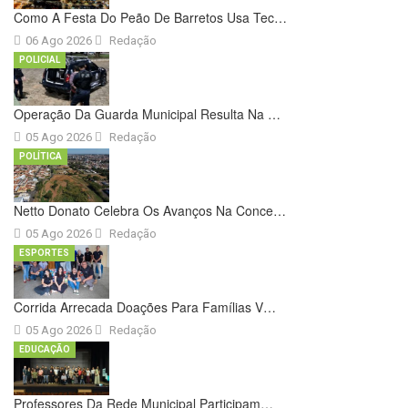
Como A Festa Do Peão De Barretos Usa Tec…
06 Ago 2026
Redação
POLICIAL
Operação Da Guarda Municipal Resulta Na …
05 Ago 2026
Redação
POLÍTICA
Netto Donato Celebra Os Avanços Na Conce…
05 Ago 2026
Redação
ESPORTES
Corrida Arrecada Doações Para Famílias V…
05 Ago 2026
Redação
EDUCAÇÃO
Professores Da Rede Municipal Participam…