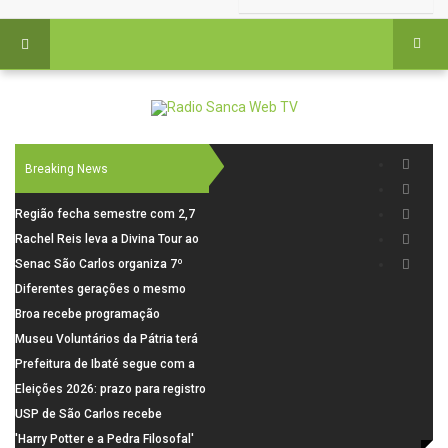
Breaking News
Região fecha semestre com 2,7
mil novosempregos e retoma
Rachel Reis leva a Divina Tour ao
saldo positivo em junho
interior de São Paulo com shows
Senac São Carlos organiza 7º
inéditos em São Carlos e Jundiaí
Fórum Internacional Senac de
Diferentes gerações o mesmo
Educadores com debates sobre
amor: pais do Saae contam como
Broa recebe programação
pensamento crítico, leitura e
a paternidade transformou suas
esportiva com corrida, vela e
Museu Voluntários da Pátria terá
diversidade
histórias
demonstração de paramotor
horário especial nesta segunda-
Prefeitura de Ibaté segue com a
feira (10)
Campanha do Agasalho segue
Eleições 2026: prazo para registro
durante o mês de agosto
de candidaturas acaba em 15 de
USP de São Carlos recebe
agosto
visitantes para apresentar cursos
'Harry Potter e a Pedra Filosofal'