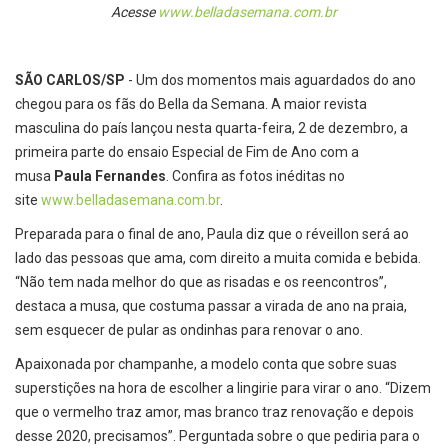
Acesse
www.belladasemana.com.br
SÃO CARLOS/SP
- Um dos momentos mais aguardados do ano
chegou para os fãs do Bella da Semana. A maior revista
masculina do país lançou nesta quarta-feira, 2 de dezembro, a
primeira parte do ensaio Especial de Fim de Ano com a
musa
Paula Fernandes
. Confira as fotos inéditas no
site
www.belladasemana.com.br
.
Preparada para o final de ano, Paula diz que o réveillon será ao
lado das pessoas que ama, com direito a muita comida e bebida.
“Não tem nada melhor do que as risadas e os reencontros”,
destaca a musa, que costuma passar a virada de ano na praia,
sem esquecer de pular as ondinhas para renovar o ano.
Apaixonada por champanhe, a modelo conta que sobre suas
superstições na hora de escolher a lingirie para virar o ano. “Dizem
que o vermelho traz amor, mas branco traz renovação e depois
desse 2020, precisamos”. Perguntada sobre o que pediria para o