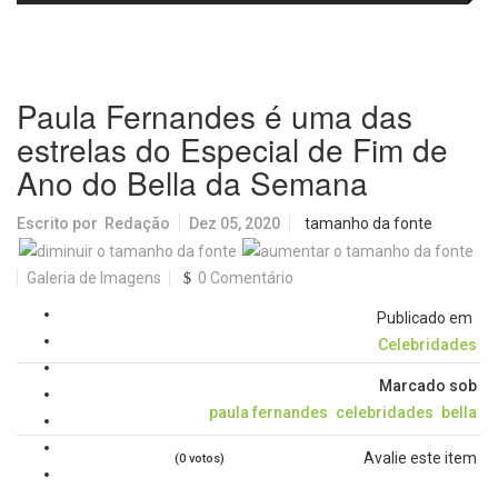
e laboratórios do IFSC
volta aos cinemas com conteúdo
especial de bastidores
Paula Fernandes é uma das
estrelas do Especial de Fim de
Ano do Bella da Semana
Escrito por
Redação
Dez 05, 2020
tamanho da fonte
Galeria de Imagens
0 Comentário
Publicado em
Celebridades
Marcado sob
paula fernandes
celebridades
bella
Avalie este item
(0 votos)