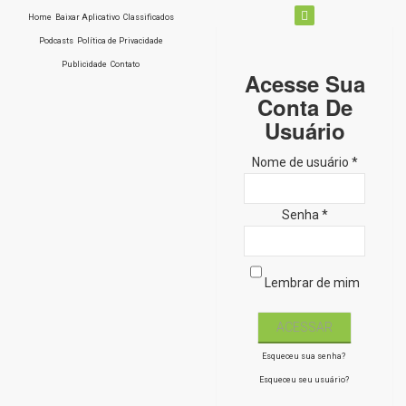
Home
Baixar Aplicativo
Classificados
Podcasts
Política de Privacidade
Publicidade
Contato
Acesse Sua
Conta De
Usuário
Nome de usuário *
Senha *
Lembrar de mim
Esqueceu sua senha?
Esqueceu seu usuário?