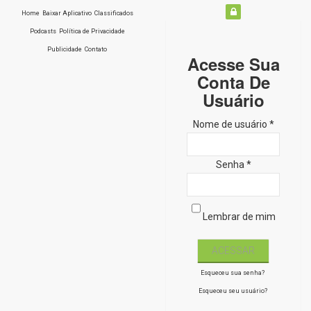
Home
Baixar Aplicativo
Classificados
Podcasts
Política de Privacidade
Publicidade
Contato
Acesse Sua
Conta De
Usuário
Nome de usuário *
Senha *
Lembrar de mim
Esqueceu sua senha?
Esqueceu seu usuário?