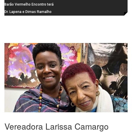
Gaspar, relator da comissão do
Barão Vermelho Encontro terá
INSS, como vice
data extra em Belo Horizonte
Dr. Lapena e Dimas Ramalho
fortalecem diálogo institucional
em prol do desenvolvimento de
Araraquara
Vereadora Larissa Camargo