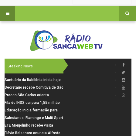
Breaking News
Santuário da Babilônia inicia hoje
(06), uma programação especial
Secretário recebe Comitiva de São
para os seus 160 anos de história.
Carlos para debater investimentos
Procon São Carlos orienta
em rodovias
consumidores sobre cuidados
Fila do INSS cai para 1,55 milhão
nas compras para o Dia dos Pais
em julho, com alta de 66,5% nos
Educação inicia formação para
pedidos negados em 2026
elaboração do novo Plano
Salesianos, Flamingo e Multi Sport
Municipal
vão representar São Carlos no
ETE Monjolinho recebe visita
campeonato Estadual
científica da FAPESP
Flávio Bolsonaro anuncia Alfredo