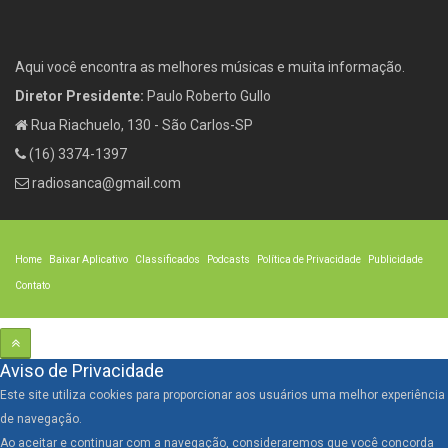
Aqui você encontra as melhores músicas e muita informação.
Diretor Presidente:
Paulo Roberto Gullo
Rua Riachuelo, 130 - São Carlos-SP
(16) 3374-1397
radiosanca@gmail.com
Home
Baixar Aplicativo
Classificados
Podcasts
Política de Privacidade
Publicidade
Contato
Aviso de Privacidade
Este site utiliza cookies para proporcionar aos usuários uma melhor experiência
de navegação.
Ao aceitar e continuar com a navegação, consideraremos que você concorda