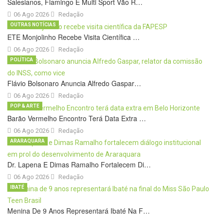
Salesianos, Flamingo E Multi Sport Vão R…
06 Ago 2026
Redação
OUTRAS NOTÍCIAS
ETE Monjolinho Recebe Visita Científica …
06 Ago 2026
Redação
POLÍTICA
Flávio Bolsonaro Anuncia Alfredo Gaspar…
06 Ago 2026
Redação
POP & ARTE
Barão Vermelho Encontro Terá Data Extra …
06 Ago 2026
Redação
ARARAQUARA
Dr. Lapena E Dimas Ramalho Fortalecem Di…
06 Ago 2026
Redação
IBATÉ
Menina De 9 Anos Representará Ibaté Na F…