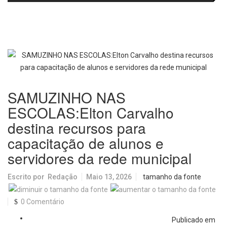
no IDEB 2025 e celebra conquista
Picolo
mobilidade urbana e infraestrutura
histórica
SAMUZINHO NAS
ESCOLAS:Elton Carvalho
destina recursos para
capacitação de alunos e
servidores da rede municipal
Escrito por
Redação
Maio 13, 2026
tamanho da fonte
0 Comentário
Publicado em