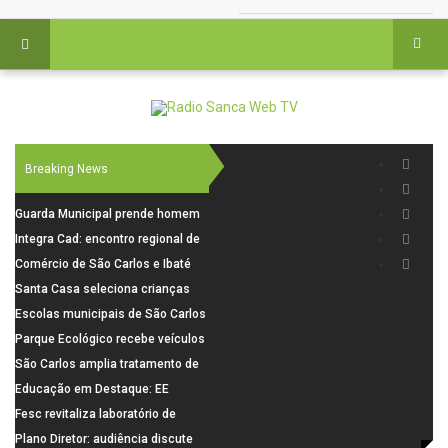
Breaking News
Guarda Municipal prende homem
por tentativa de furto em CEMEI
Integra Cad: encontro regional de
após cerco em São Carlos
segurança púbica será realizado
Comércio de São Carlos e Ibaté
dia 10 de agosto em São Carlos
terá horário especial para o dia
Santa Casa seleciona crianças
dos Pais
para pesquisa sobre dor de
Escolas municipais de São Carlos
crescimento
superam média Nacional do IDEB
Parque Ecológico recebe veículos
elétricos e moderniza rotina de
São Carlos amplia tratamento de
manejo dos animais
resíduos de saúde com autoclave
Educação em Destaque: EE
de última geração
Visconde da Cunha Bueno, em
Fesc revitaliza laboratório de
Santa Eudóxia, alcança nota 7,8
informática da Emeb Ulysses
Plano Diretor: audiência discute