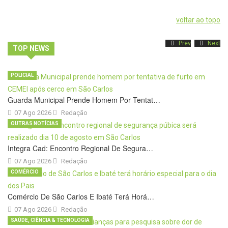
voltar ao topo
Prev
Next
TOP NEWS
POLICIAL
Guarda Municipal Prende Homem Por Tentat…
07 Ago 2026
Redação
OUTRAS NOTÍCIAS
Integra Cad: Encontro Regional De Segura…
07 Ago 2026
Redação
COMÉRCIO
Comércio De São Carlos E Ibaté Terá Horá…
07 Ago 2026
Redação
SAÚDE, CIÊNCIA & TECNOLOGIA