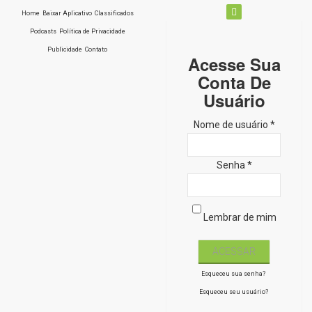
Home
Baixar Aplicativo
Classificados
Podcasts
Política de Privacidade
Publicidade
Contato
Acesse Sua
Conta De
Usuário
Nome de usuário *
Senha *
Lembrar de mim
Esqueceu sua senha?
Esqueceu seu usuário?