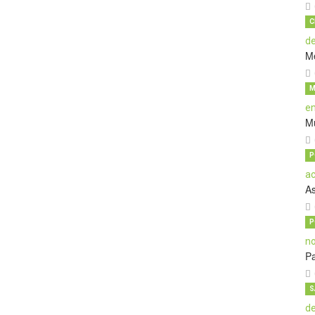
C
M
M
M
P
A
P
Pa
S