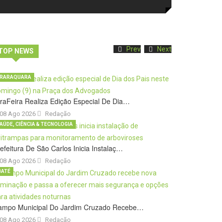
Prev
Next
TOP NEWS
RARAQUARA
raFeira Realiza Edição Especial De Dia…
08 Ago 2026
Redação
AÚDE, CIÊNCIA & TECNOLOGIA
efeitura De São Carlos Inicia Instalaç…
08 Ago 2026
Redação
BATÉ
ampo Municipal Do Jardim Cruzado Recebe…
08 Ago 2026
Redação