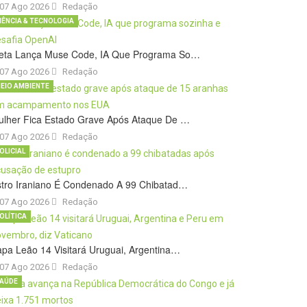
07 Ago 2026
Redação
IÊNCIA & TECNOLOGIA
eta Lança Muse Code, IA Que Programa So…
07 Ago 2026
Redação
EIO AMBIENTE
ulher Fica Estado Grave Após Ataque De …
07 Ago 2026
Redação
OLICIAL
stro Iraniano É Condenado A 99 Chibatad…
07 Ago 2026
Redação
OLÍTICA
pa Leão 14 Visitará Uruguai, Argentina…
07 Ago 2026
Redação
AÚDE