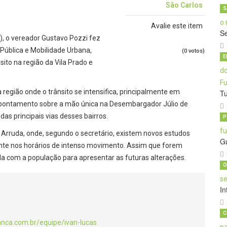
São Carlos
S
Avalie este item
S
), o vereador Gustavo Pozzi fez
Pública e Mobilidade Urbana,
(0 votos)
E
sito na região da Vila Prado e
egião onde o trânsito se intensifica, principalmente em
T
o apontamento sobre a mão única na Desembargador Júlio de
as principais vias desses bairros.
P
e Arruda, onde, segundo o secretário, existem novos estudos
G
lmente nos horários de intenso movimento. Assim que forem
a com a população para apresentar as futuras alterações.
O
In
C
anca.com.br/equipe/ivan-lucas