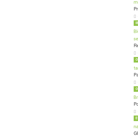
Pr
I
Re
O
Pa
O
Po
E
G