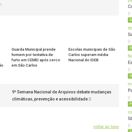
m
C
S
S
E
Guarda Municipal prende
Escolas municipais de São
homem por tentativa de
Carlos superam média
furto em CEMEI após cerco
Nacional do IDEB
E
ão
em São Carlos
O
Pa
9ª Semana Nacional de Arquivos debate mudanças
climáticas, prevenção e acessibilidade
P
S
voltar ao topo
E