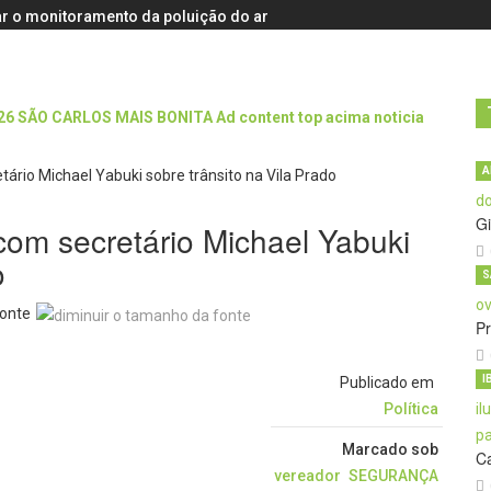
r o monitoramento da poluição do ar
A
Gi
com secretário Michael Yabuki
o
S
onte
Pr
I
Publicado em
Política
Marcado sob
C
vereador
SEGURANÇA