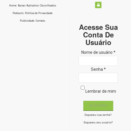
Home
Baixar Aplicativo
Classificados
Podcasts
Política de Privacidade
Publicidade
Contato
Acesse Sua
Conta De
Usuário
Nome de usuário *
Senha *
Lembrar de mim
Esqueceu sua senha?
Esqueceu seu usuário?