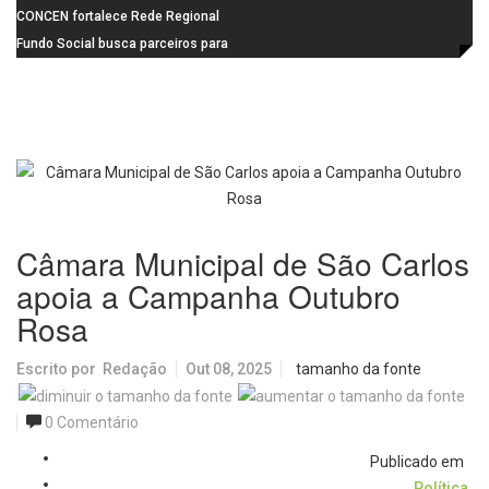
Autismo
crescimento de até 6% nas
CONCEN fortalece Rede Regional
vendas do Dia dos Pais
e São Carlos apresenta modelo de
Fundo Social busca parceiros para
referência
realizar o 11º Casamento
Solidário
Câmara Municipal de São Carlos
apoia a Campanha Outubro
Rosa
Escrito por
Redação
Out 08, 2025
tamanho da fonte
0 Comentário
Publicado em
Política