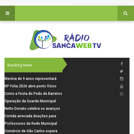
Breaking News
Menina de 9 anos representará
Ibaté na final do Miss São Paulo
RP Folia 2026 abre ponto físico
Teen Brasil
para venda de ingressos em
Como a Festa do Peão de Barretos
Ribeirão Preto
usa tecnologia para operar uma
Operação da Guarda Municipal
cidade temporária
resulta na prisão de foragido nas
Netto Donato celebra os avanços
imediações do Cemitério Nossa
na concepção do AME Cirúrgico
Corrida arrecada doações para
Senhora do Carmo
famílias vulneráveis
Professores da Rede Municipal
participam de formação sobre
Comércio de São Carlos espera