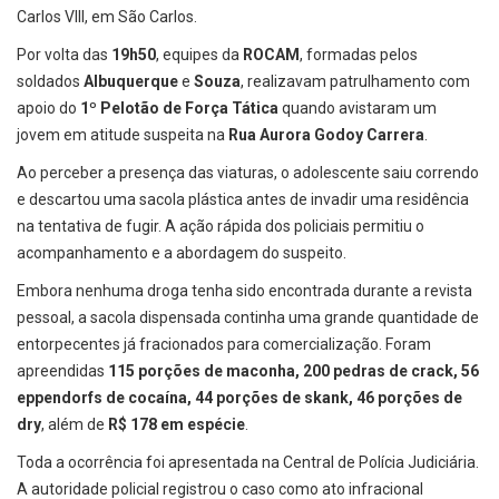
Carlos VIII, em São Carlos.
Por volta das
19h50
, equipes da
ROCAM
, formadas pelos
soldados
Albuquerque
e
Souza
, realizavam patrulhamento com
apoio do
1º Pelotão de Força Tática
quando avistaram um
jovem em atitude suspeita na
Rua Aurora Godoy Carrera
.
Ao perceber a presença das viaturas, o adolescente saiu correndo
e descartou uma sacola plástica antes de invadir uma residência
na tentativa de fugir. A ação rápida dos policiais permitiu o
acompanhamento e a abordagem do suspeito.
Embora nenhuma droga tenha sido encontrada durante a revista
pessoal, a sacola dispensada continha uma grande quantidade de
entorpecentes já fracionados para comercialização. Foram
apreendidas
115 porções de maconha, 200 pedras de crack, 56
eppendorfs de cocaína, 44 porções de skank, 46 porções de
dry
, além de
R$ 178 em espécie
.
Toda a ocorrência foi apresentada na Central de Polícia Judiciária.
A autoridade policial registrou o caso como ato infracional