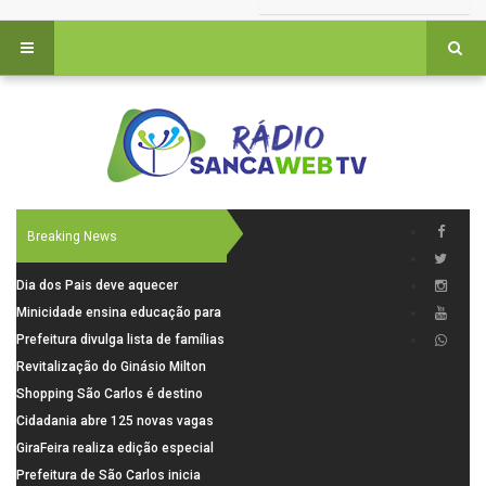
Breaking News
Dia dos Pais deve aquecer
comércio de São Carlos com
Minicidade ensina educação para
renda em alta e maior circulação
o trânsito a 264 crianças da rede
Prefeitura divulga lista de famílias
de consumidores
municipal
pré-selecionadas pela Caixa para
Revitalização do Ginásio Milton
o Residencial Santa Felícia
Olaio filho avança com obras de
Shopping São Carlos é destino
recuperação
para celebrar o Dia dos Pais com
Cidadania abre 125 novas vagas
presentes, gastronomia e lazer
para oficinas de convivência
GiraFeira realiza edição especial
de Dia dos Pais neste domingo (9)
Prefeitura de São Carlos inicia