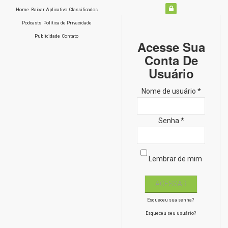
Home
Baixar Aplicativo
Classificados
Podcasts
Política de Privacidade
Publicidade
Contato
Acesse Sua
Conta De
Usuário
Nome de usuário *
Senha *
Lembrar de mim
Esqueceu sua senha?
Esqueceu seu usuário?