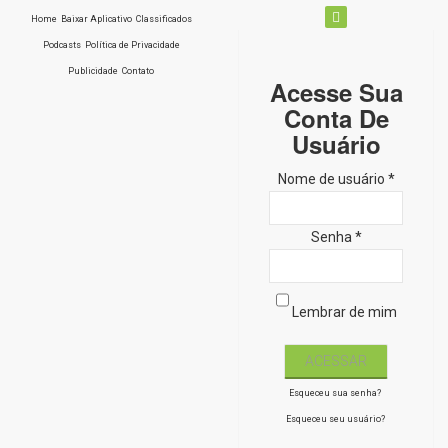
Home
Baixar Aplicativo
Classificados
Podcasts
Política de Privacidade
Publicidade
Contato
Acesse Sua
Conta De
Usuário
Nome de usuário *
Senha *
Lembrar de mim
Esqueceu sua senha?
Esqueceu seu usuário?