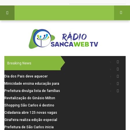
Breaking News
Dia dos Pais deve aquecer
comércio de São Carlos com
Minicidade ensina educação para
renda em alta e maior circulação
o trânsito a 264 crianças da rede
Prefeitura divulga lista de famílias
de consumidores
municipal
pré-selecionadas pela Caixa para
Revitalização do Ginásio Milton
o Residencial Santa Felícia
Olaio filho avança com obras de
Shopping São Carlos é destino
recuperação
para celebrar o Dia dos Pais com
Cidadania abre 125 novas vagas
presentes, gastronomia e lazer
para oficinas de convivência
GiraFeira realiza edição especial
de Dia dos Pais neste domingo (9)
Prefeitura de São Carlos inicia