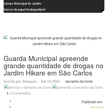
na Praça dos Advogados
instalação de ovitrampas para
Campo Municipal do Jardim
monitoramento de arboviroses
Cruzado recebe nova iluminação e
Sensor de papel biodegradável
passa a oferecer mais segurança
promete revolucionar o
e opções para atividades noturnas
monitoramento da poluição do ar
Guarda Municipal apreende
grande quantidade de drogas no
Jardim Hikare em São Carlos
Escrito por
Redação
Set 19, 2025
tamanho da fonte
0 Comentário
Publicado em
Policial