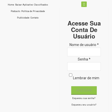
Home
Baixar Aplicativo
Classificados
Podcasts
Política de Privacidade
Publicidade
Contato
Acesse Sua
Conta De
Usuário
Nome de usuário *
Senha *
Lembrar de mim
Esqueceu sua senha?
Esqueceu seu usuário?