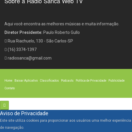
Sobre a Rádio Sanca Web TV
Aqui você encontra as melhores músicas e muita informação.
Diretor Presidente:
Paulo Roberto Gullo
Rua Riachuelo, 130 - São Carlos-SP
(16) 3374-1397
radiosanca@gmail.com
Home
Baixar Aplicativo
Classificados
Podcasts
Política de Privacidade
Publicidade
Contato
Aviso de Privacidade
Este site utiliza cookies para proporcionar aos usuários uma melhor experiência
de navegação.