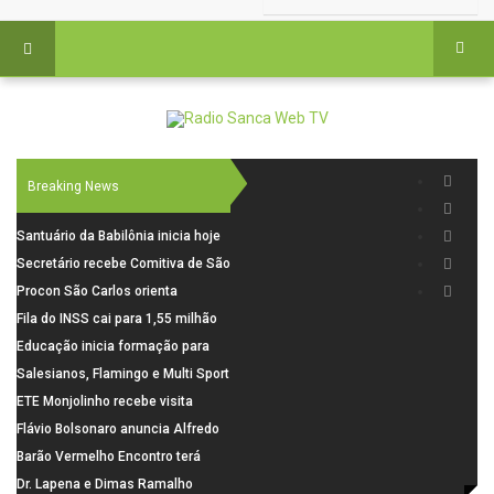
Breaking News
Santuário da Babilônia inicia hoje
(06), uma programação especial
Secretário recebe Comitiva de São
para os seus 160 anos de história.
Carlos para debater investimentos
Procon São Carlos orienta
em rodovias
consumidores sobre cuidados
Fila do INSS cai para 1,55 milhão
nas compras para o Dia dos Pais
em julho, com alta de 66,5% nos
Educação inicia formação para
pedidos negados em 2026
elaboração do novo Plano
Salesianos, Flamingo e Multi Sport
Municipal
vão representar São Carlos no
ETE Monjolinho recebe visita
campeonato Estadual
científica da FAPESP
Flávio Bolsonaro anuncia Alfredo
Gaspar, relator da comissão do
Barão Vermelho Encontro terá
INSS, como vice
data extra em Belo Horizonte
Dr. Lapena e Dimas Ramalho