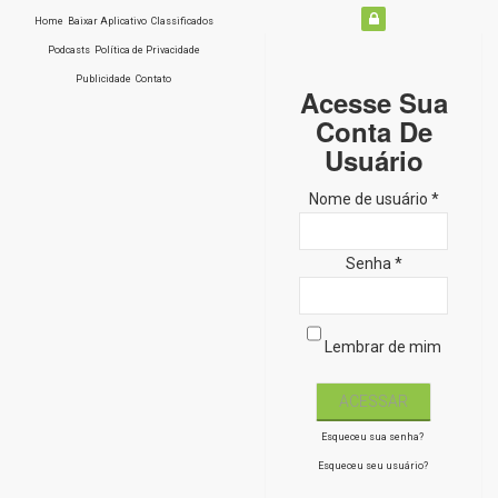
Home
Baixar Aplicativo
Classificados
Podcasts
Política de Privacidade
Publicidade
Contato
Acesse Sua
Conta De
Usuário
Nome de usuário *
Senha *
Lembrar de mim
Esqueceu sua senha?
Esqueceu seu usuário?