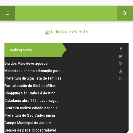
Breaking News
Dia dos Pais deve aquecer
comércio de São Carlos com
Minicidade ensina educação para
renda em alta e maior circulação
o trânsito a 264 crianças da rede
Prefeitura divulga lista de famílias
de consumidores
municipal
pré-selecionadas pela Caixa para
Revitalização do Ginásio Milton
o Residencial Santa Felícia
Olaio filho avança com obras de
Shopping São Carlos é destino
recuperação
para celebrar o Dia dos Pais com
Cidadania abre 125 novas vagas
presentes, gastronomia e lazer
para oficinas de convivência
GiraFeira realiza edição especial
de Dia dos Pais neste domingo (9)
Prefeitura de São Carlos inicia
na Praça dos Advogados
instalação de ovitrampas para
Campo Municipal do Jardim
monitoramento de arboviroses
Cruzado recebe nova iluminação e
Sensor de papel biodegradável