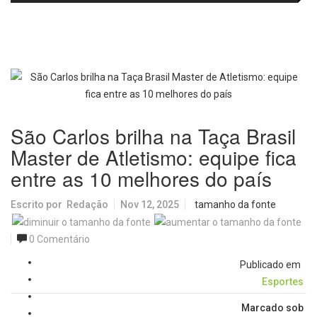
passa a oferecer mais segurança
promete revolucionar o
e opções para atividades noturnas
monitoramento da poluição do ar
São Carlos brilha na Taça Brasil
Master de Atletismo: equipe fica
entre as 10 melhores do país
Escrito por
Redação
Nov 12, 2025
tamanho da fonte
0 Comentário
Publicado em
Esportes
Marcado sob