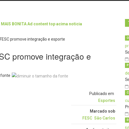
O
Sa
ESC promove integração e
P
 fonte
Se
C
Publicado em
Esportes
P
Marcado sob
FESC
São Carlos
E