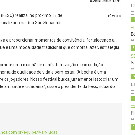
Avalie este item
Fi
(FESC) realiza, no próximo 13 de
(0 votos)
E
 localizado na Rua São Sebastião,
E
tiva e proporcionar momentos de convivência, fortalecendo a
que é uma modalidade tradicional que combina lazer, estratégia
E
Sa
l promete uma manhã de confraternização e competição
menta de qualidade de vida e bem-estar. “A bocha é uma
O
re os jogadores. Nosso festival busca justamente isso: criar um
ET
de amizade e cidadania”, disse o presidente da Fesc, Eduardo
P
Fl
P
anca.com.br/equipe/ivan-lucas