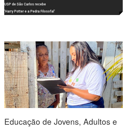
durante o mês de agosto
de candidaturas acaba em 15 de
USP de São Carlos recebe
agosto
visitantes para apresentar cursos
'Harry Potter e a Pedra Filosofal'
e laboratórios do IFSC
volta aos cinemas com conteúdo
especial de bastidores
Educação de Jovens, Adultos e