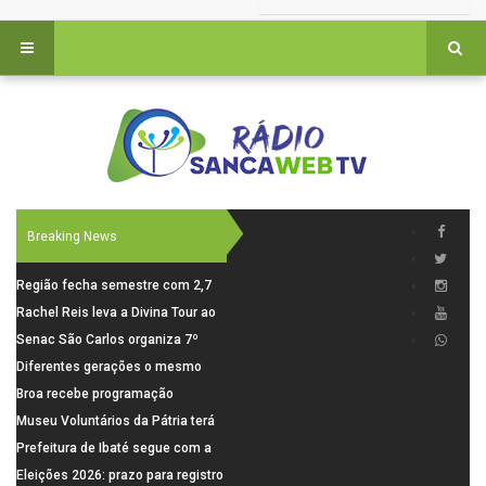
Breaking News
Região fecha semestre com 2,7
mil novosempregos e retoma
Rachel Reis leva a Divina Tour ao
saldo positivo em junho
interior de São Paulo com shows
Senac São Carlos organiza 7º
inéditos em São Carlos e Jundiaí
Fórum Internacional Senac de
Diferentes gerações o mesmo
Educadores com debates sobre
amor: pais do Saae contam como
Broa recebe programação
pensamento crítico, leitura e
a paternidade transformou suas
esportiva com corrida, vela e
Museu Voluntários da Pátria terá
diversidade
histórias
demonstração de paramotor
horário especial nesta segunda-
Prefeitura de Ibaté segue com a
feira (10)
Campanha do Agasalho segue
Eleições 2026: prazo para registro