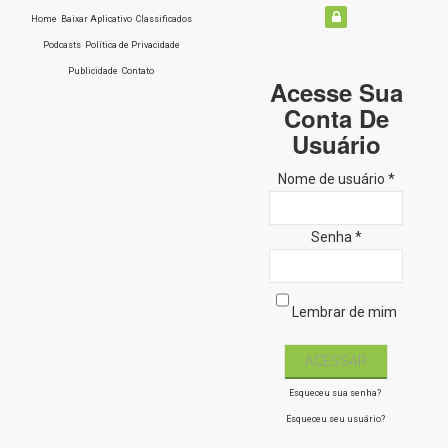
Home
Baixar Aplicativo
Classificados
Podcasts
Política de Privacidade
Publicidade
Contato
Acesse Sua
Conta De
Usuário
Nome de usuário *
Senha *
Lembrar de mim
Esqueceu sua senha?
Esqueceu seu usuário?