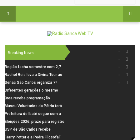
Breaking News
Região fecha semestre com 2,7
mil novosempregos e retoma
Rachel Reis leva a Divina Tour ao
saldo positivo em junho
interior de São Paulo com shows
Senac São Carlos organiza 7º
inéditos em São Carlos e Jundiaí
Fórum Internacional Senac de
Diferentes gerações o mesmo
Educadores com debates sobre
amor: pais do Saae contam como
Broa recebe programação
pensamento crítico, leitura e
a paternidade transformou suas
esportiva com corrida, vela e
Museu Voluntários da Pátria terá
diversidade
histórias
demonstração de paramotor
horário especial nesta segunda-
Prefeitura de Ibaté segue com a
feira (10)
Campanha do Agasalho segue
Eleições 2026: prazo para registro
durante o mês de agosto
de candidaturas acaba em 15 de
USP de São Carlos recebe
agosto
visitantes para apresentar cursos
'Harry Potter e a Pedra Filosofal'