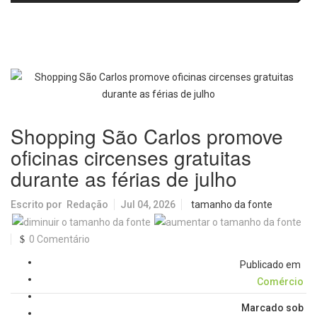
e laboratórios do IFSC
volta aos cinemas com conteúdo
especial de bastidores
Shopping São Carlos promove
oficinas circenses gratuitas
durante as férias de julho
Escrito por
Redação
Jul 04, 2026
tamanho da fonte
0 Comentário
Publicado em
Comércio
Marcado sob