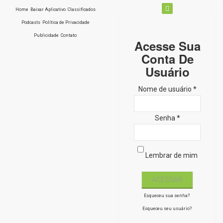
Home
Baixar Aplicativo
Classificados
Podcasts
Política de Privacidade
Publicidade
Contato
Acesse Sua
Conta De
Usuário
Nome de usuário *
Senha *
Lembrar de mim
Esqueceu sua senha?
Esqueceu seu usuário?