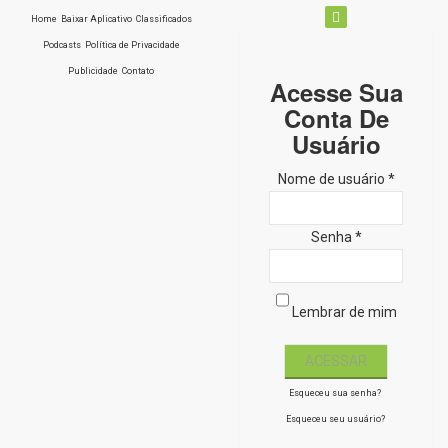
Home
Baixar Aplicativo
Classificados
Podcasts
Política de Privacidade
Publicidade
Contato
Acesse Sua
Conta De
Usuário
Nome de usuário *
Senha *
Lembrar de mim
Esqueceu sua senha?
Esqueceu seu usuário?