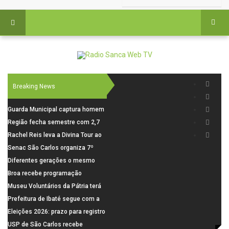
Breaking News
Guarda Municipal captura homem
procurado pela Justiça durante
Região fecha semestre com 2,7
patrulhamento em São Carlos
mil novosempregos e retoma
Rachel Reis leva a Divina Tour ao
saldo positivo em junho
interior de São Paulo com shows
Senac São Carlos organiza 7º
inéditos em São Carlos e Jundiaí
Fórum Internacional Senac de
Diferentes gerações o mesmo
Educadores com debates sobre
amor: pais do Saae contam como
Broa recebe programação
pensamento crítico, leitura e
a paternidade transformou suas
esportiva com corrida, vela e
Museu Voluntários da Pátria terá
diversidade
histórias
demonstração de paramotor
horário especial nesta segunda-
Prefeitura de Ibaté segue com a
feira (10)
Campanha do Agasalho segue
Eleições 2026: prazo para registro
durante o mês de agosto
de candidaturas acaba em 15 de
USP de São Carlos recebe