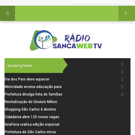
Breaking News
Dia dos Pais deve aquecer
comércio de São Carlos com
Minicidade ensina educação para
renda em alta e maior circulação
o trânsito a 264 crianças da rede
Prefeitura divulga lista de famílias
de consumidores
municipal
pré-selecionadas pela Caixa para
Revitalização do Ginásio Milton
o Residencial Santa Felícia
Olaio filho avança com obras de
Shopping São Carlos é destino
recuperação
para celebrar o Dia dos Pais com
Cidadania abre 125 novas vagas
presentes, gastronomia e lazer
para oficinas de convivência
GiraFeira realiza edição especial
de Dia dos Pais neste domingo (9)
Prefeitura de São Carlos inicia