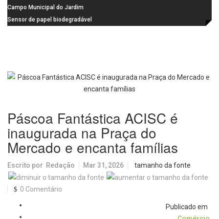
na Praça dos Advogados
instalação de ovitrampas para
Campo Municipal do Jardim
monitoramento de arboviroses
Cruzado recebe nova iluminação e
Sensor de papel biodegradável
passa a oferecer mais segurança
promete revolucionar o
e opções para atividades noturnas
monitoramento da poluição do ar
Páscoa Fantástica ACISC é
inaugurada na Praça do
Mercado e encanta famílias
Escrito por
Redação
Mar 31, 2026
tamanho da fonte
0 Comentário
Publicado em
Comércio