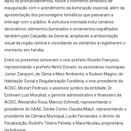
Após os pronunciamentos, houve o momento simbólico de
inauguração com o acendimento da iluminação especial, além da
apresentação dos personagens temáticos que passaram a
interagir com o público. A estrutura montada inclui cenários
decorativos, elementos iluminados e ornamentos espalhados
também pelo Calçadão da General, ampliando a ambientação
visual da região central e convidando os visitantes a registrarem o
momento em família.
Entre os presentes estiveram o vice-prefeito Roselei Françoso,
representando o prefeito Netto Donato; os secretários municipais
Junior Zanquim, de Clima e Meio Ambiente, e Rodson Magno, de
Habitação Social e Regularização Fundiária; o vice-presidente da
ACISC, Mozart Pedroso; o assessor jurídico da entidade, Dr.
Estevam Luiz Muszkat; o gerente administrativo e financeiro da
ACISC, Alexandre Rosa; Marcos Schmidt, representando o
presidente do SAAE, Derike Contri; Claudia Maluf, representando o
presidente da Câmara Municipal, Lucão Fernandes; o diretor de
Fiscalização, Rodolfo Tibério Penela; e Mara Nicolau, proprietária
da Induspar.