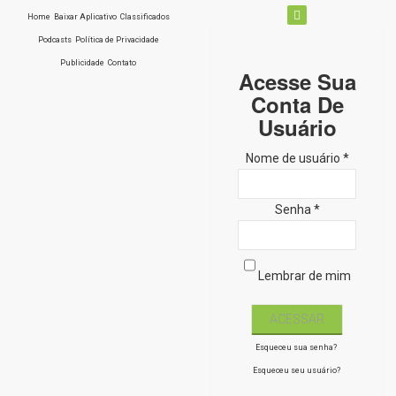
Home
Baixar Aplicativo
Classificados
Podcasts
Política de Privacidade
Publicidade
Contato
Acesse Sua
Conta De
Usuário
Nome de usuário *
Senha *
Lembrar de mim
Esqueceu sua senha?
Esqueceu seu usuário?