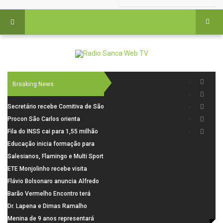
Breaking News
Secretário recebe Comitiva de São
Carlos para debater investimentos
Procon São Carlos orienta
em rodovias
consumidores sobre cuidados
Fila do INSS cai para 1,55 milhão
nas compras para o Dia dos Pais
em julho, com alta de 66,5% nos
Educação inicia formação para
pedidos negados em 2026
elaboração do novo Plano
Salesianos, Flamingo e Multi Sport
Municipal
vão representar São Carlos no
ETE Monjolinho recebe visita
campeonato Estadual
científica da FAPESP
Flávio Bolsonaro anuncia Alfredo
Gaspar, relator da comissão do
Barão Vermelho Encontro terá
INSS, como vice
data extra em Belo Horizonte
Dr. Lapena e Dimas Ramalho
fortalecem diálogo institucional
Menina de 9 anos representará