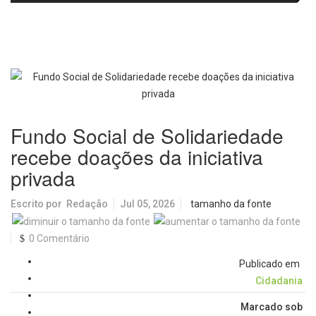
em prol do desenvolvimento de
Ibaté na final do Miss São Paulo
Araraquara
Teen Brasil
Fundo Social de Solidariedade
recebe doações da iniciativa
privada
Escrito por
Redação
Jul 05, 2026
tamanho da fonte
0 Comentário
Publicado em
Cidadania
Marcado sob