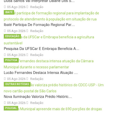
Duda Santos Vai Interpretar Daiane Dos S…
05 Ago 2026
Redação
IBATÉ
Ibaté Participa De Formação Regional Par…
05 Ago 2026
Redação
EDUCAÇÃO
Pesquisa Da UFSCar E Embrapa Beneficia A…
05 Ago 2026
Redação
POLÍTICA
Lucão Fernandes Destaca Intensa Atuação …
05 Ago 2026
Redação
OUTRAS NOTÍCIAS
Nova Iluminação Valoriza Prédio Históric…
05 Ago 2026
Redação
POLICIAL