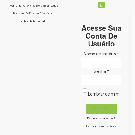
Home
Baixar Aplicativo
Classificados
Podcasts
Política de Privacidade
Publicidade
Contato
Acesse Sua
Conta De
Usuário
Nome de usuário *
Senha *
Lembrar de mim
Esqueceu sua senha?
Esqueceu seu usuário?