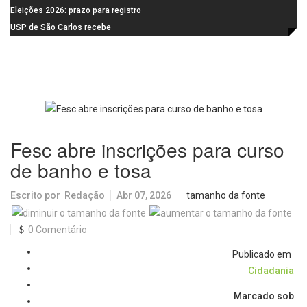
feira (10)
Campanha do Agasalho segue
Eleições 2026: prazo para registro
durante o mês de agosto
de candidaturas acaba em 15 de
USP de São Carlos recebe
agosto
visitantes para apresentar cursos
e laboratórios do IFSC
Fesc abre inscrições para curso
de banho e tosa
Escrito por
Redação
Abr 07, 2026
tamanho da fonte
0 Comentário
Publicado em
Cidadania
Marcado sob