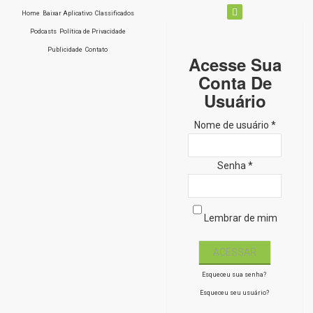
Home
Baixar Aplicativo
Classificados
Podcasts
Política de Privacidade
Publicidade
Contato
Acesse Sua
Conta De
Usuário
Nome de usuário *
Senha *
Lembrar de mim
Esqueceu sua senha?
Esqueceu seu usuário?