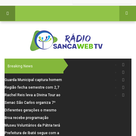
Breaking News
Guarda Municipal captura homem
procurado pela Justiça durante
Região fecha semestre com 2,7
patrulhamento em São Carlos
mil novosempregos e retoma
Rachel Reis leva a Divina Tour ao
saldo positivo em junho
interior de São Paulo com shows
Senac São Carlos organiza 7º
inéditos em São Carlos e Jundiaí
Fórum Internacional Senac de
Diferentes gerações o mesmo
Educadores com debates sobre
amor: pais do Saae contam como
Broa recebe programação
pensamento crítico, leitura e
a paternidade transformou suas
esportiva com corrida, vela e
Museu Voluntários da Pátria terá
diversidade
histórias
demonstração de paramotor
horário especial nesta segunda-
Prefeitura de Ibaté segue com a