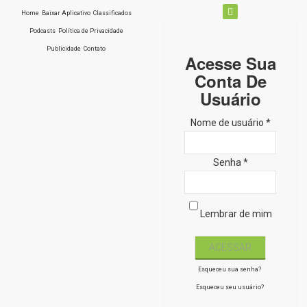
Home
Baixar Aplicativo
Classificados
Podcasts
Política de Privacidade
Publicidade
Contato
Acesse Sua
Conta De
Usuário
Nome de usuário *
Senha *
Lembrar de mim
Esqueceu sua senha?
Esqueceu seu usuário?