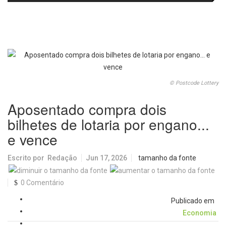
trajetória da ginasta
regional para implantação de
protocolo de atendimento à
população em situação de rua
© Postcode Lottery
Aposentado compra dois
bilhetes de lotaria por engano...
e vence
Escrito por
Redação
Jun 17, 2026
tamanho da fonte
0 Comentário
Publicado em
Economia