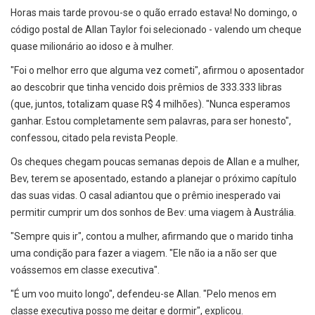
Horas mais tarde provou-se o quão errado estava! No domingo, o
código postal de Allan Taylor foi selecionado - valendo um cheque
quase milionário ao idoso e à mulher.
"Foi o melhor erro que alguma vez cometi", afirmou o aposentador
ao descobrir que tinha vencido dois prêmios de 333.333 libras
(que, juntos, totalizam quase R$ 4 milhões). "Nunca esperamos
ganhar. Estou completamente sem palavras, para ser honesto",
confessou, citado pela revista People.
Os cheques chegam poucas semanas depois de Allan e a mulher,
Bev, terem se aposentado, estando a planejar o próximo capítulo
das suas vidas. O casal adiantou que o prêmio inesperado vai
permitir cumprir um dos sonhos de Bev: uma viagem à Austrália.
"Sempre quis ir", contou a mulher, afirmando que o marido tinha
uma condição para fazer a viagem. "Ele não ia a não ser que
voássemos em classe executiva".
"É um voo muito longo", defendeu-se Allan. "Pelo menos em
classe executiva posso me deitar e dormir", explicou.