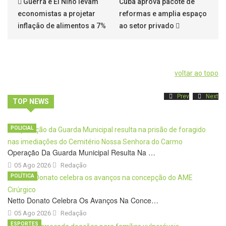
Guerra e El Niño levam
Cuba aprova pacote de
economistas a projetar
reformas e amplia espaço
inflação de alimentos a 7%
ao setor privado
voltar ao topo
Prev
Next
TOP NEWS
POLICIAL
Operação Da Guarda Municipal Resulta Na …
05 Ago 2026
Redação
POLÍTICA
Netto Donato Celebra Os Avanços Na Conce…
05 Ago 2026
Redação
ESPORTES