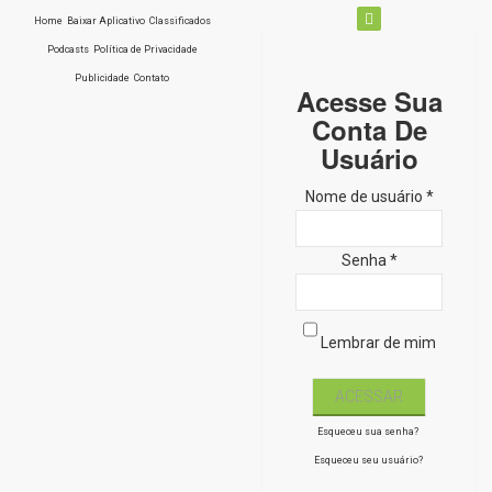
Home
Baixar Aplicativo
Classificados
Podcasts
Política de Privacidade
Publicidade
Contato
Acesse Sua
Conta De
Usuário
Nome de usuário *
Senha *
Lembrar de mim
Esqueceu sua senha?
Esqueceu seu usuário?