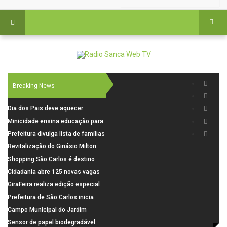
Breaking News
Dia dos Pais deve aquecer
comércio de São Carlos com
Minicidade ensina educação para
renda em alta e maior circulação
o trânsito a 264 crianças da rede
Prefeitura divulga lista de famílias
de consumidores
municipal
pré-selecionadas pela Caixa para
Revitalização do Ginásio Milton
o Residencial Santa Felícia
Olaio filho avança com obras de
Shopping São Carlos é destino
recuperação
para celebrar o Dia dos Pais com
Cidadania abre 125 novas vagas
presentes, gastronomia e lazer
para oficinas de convivência
GiraFeira realiza edição especial
de Dia dos Pais neste domingo (9)
Prefeitura de São Carlos inicia
na Praça dos Advogados
instalação de ovitrampas para
Campo Municipal do Jardim
monitoramento de arboviroses
Cruzado recebe nova iluminação e
Sensor de papel biodegradável