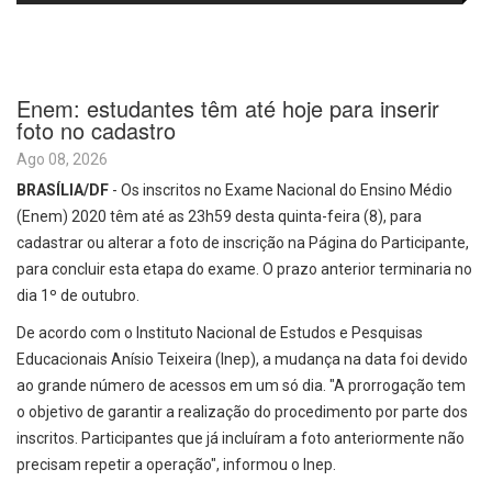
passa a oferecer mais segurança
promete revolucionar o
e opções para atividades noturnas
monitoramento da poluição do ar
Enem: estudantes têm até hoje para inserir
foto no cadastro
Ago 08, 2026
BRASÍLIA/DF
- Os inscritos no Exame Nacional do Ensino Médio
(Enem) 2020 têm até as 23h59 desta quinta-feira (8), para
cadastrar ou alterar a foto de inscrição na Página do Participante,
para concluir esta etapa do exame. O prazo anterior terminaria no
dia 1º de outubro.
De acordo com o Instituto Nacional de Estudos e Pesquisas
Educacionais Anísio Teixeira (Inep), a mudança na data foi devido
ao grande número de acessos em um só dia. "A prorrogação tem
o objetivo de garantir a realização do procedimento por parte dos
inscritos. Participantes que já incluíram a foto anteriormente não
precisam repetir a operação", informou o Inep.