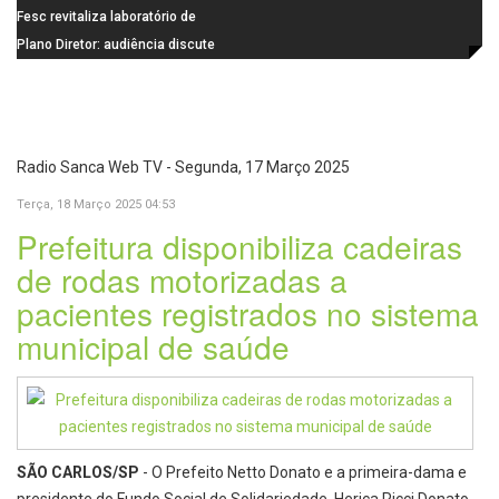
de última geração
Visconde da Cunha Bueno, em
Fesc revitaliza laboratório de
Santa Eudóxia, alcança nota 7,8
informática da Emeb Ulysses
Plano Diretor: audiência discute
no IDEB 2025 e celebra conquista
Picolo
mobilidade urbana e infraestrutura
histórica
Radio Sanca Web TV - Segunda, 17 Março 2025
Terça, 18 Março 2025 04:53
Prefeitura disponibiliza cadeiras
de rodas motorizadas a
pacientes registrados no sistema
municipal de saúde
SÃO CARLOS/SP
- O Prefeito Netto Donato e a primeira-dama e