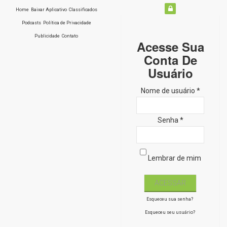
Home
Baixar Aplicativo
Classificados
Podcasts
Política de Privacidade
Publicidade
Contato
Acesse Sua
Conta De
Usuário
Nome de usuário *
Senha *
Lembrar de mim
Esqueceu sua senha?
Esqueceu seu usuário?