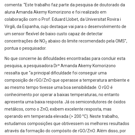
comenta: ­“Este trabalho faz parte da pesquisa de doutorado da
aluna Amanda Akemy Komorizono e foi realizado em
colaboração com o Prof. Eduard Llobet, da Universitat Rovira i
Virgili, da Espanha, cujo destaque vai para o desenvolvimento de
um sensor flexível de baixo custo capaz de detectar
concentrações de NO
abaixo do limite recomendado pela OMS”,
2
pontua o pesquisador.
No que concerne às dificuldades encontradas para concluir esta
pesquisa, a pesquisadora Drª Amanda Akemy Komorizono
ressalta que “a principal dificuldade foi conseguir uma
composição de rGO/ZnO que operasse a temperatura ambiente e
ao mesmo tempo tivesse uma boa sensibilidade. O rGO é
conhecimento por operar a baixas temperaturas, no entanto
apresenta uma baixa resposta. Já os semicondutores de óxidos
metálicos, como o ZnO, exibem excelente resposta, mas
operando em temperada elevada (> 200 °C). Neste trabalho,
estudamos composições que obtivessem os melhores resultados
através da formação do compósito de rGO/ZnO. Além disso, por