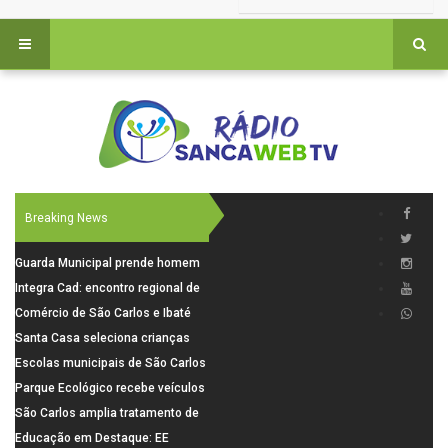
Breaking News
Guarda Municipal prende homem
por tentativa de furto em CEMEI
Integra Cad: encontro regional de
após cerco em São Carlos
segurança púbica será realizado
Comércio de São Carlos e Ibaté
dia 10 de agosto em São Carlos
terá horário especial para o dia
Santa Casa seleciona crianças
dos Pais
para pesquisa sobre dor de
Escolas municipais de São Carlos
crescimento
superam média Nacional do IDEB
Parque Ecológico recebe veículos
elétricos e moderniza rotina de
São Carlos amplia tratamento de
manejo dos animais
resíduos de saúde com autoclave
Educação em Destaque: EE