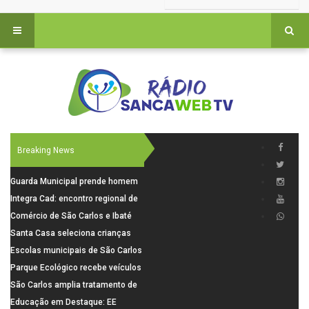
Breaking News
Guarda Municipal prende homem
por tentativa de furto em CEMEI
Integra Cad: encontro regional de
após cerco em São Carlos
segurança púbica será realizado
Comércio de São Carlos e Ibaté
dia 10 de agosto em São Carlos
terá horário especial para o dia
Santa Casa seleciona crianças
dos Pais
para pesquisa sobre dor de
Escolas municipais de São Carlos
crescimento
superam média Nacional do IDEB
Parque Ecológico recebe veículos
elétricos e moderniza rotina de
São Carlos amplia tratamento de
manejo dos animais
resíduos de saúde com autoclave
Educação em Destaque: EE