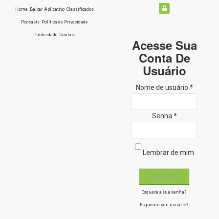
Home
Baixar Aplicativo
Classificados
Podcasts
Política de Privacidade
Publicidade
Contato
Acesse Sua
Conta De
Usuário
Nome de usuário *
Senha *
Lembrar de mim
Esqueceu sua senha?
Esqueceu seu usuário?