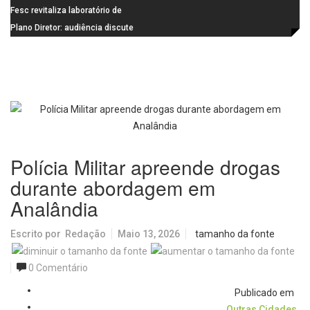
de última geração
Visconde da Cunha Bueno, em
Fesc revitaliza laboratório de
Santa Eudóxia, alcança nota 7,8
informática da Emeb Ulysses
Plano Diretor: audiência discute
no IDEB 2025 e celebra conquista
Picolo
mobilidade urbana e infraestrutura
histórica
Polícia Militar apreende drogas
durante abordagem em
Analândia
Escrito por
Redação
Maio 13, 2026
tamanho da fonte
0 Comentário
Publicado em
Outras Cidades