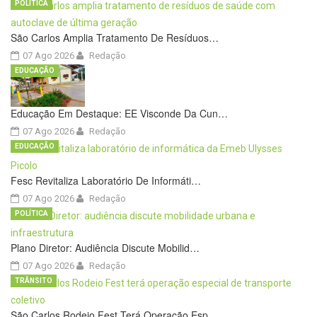
POLÍTICA
São Carlos Amplia Tratamento De Resíduos…
07 Ago 2026
Redação
EDUCAÇÃO
Educação Em Destaque: EE Visconde Da Cun…
07 Ago 2026
Redação
EDUCAÇÃO
Fesc Revitaliza Laboratório De Informáti…
07 Ago 2026
Redação
POLÍTICA
Plano Diretor: Audiência Discute Mobilid…
07 Ago 2026
Redação
TRÂNSITO
São Carlos Rodeio Fest Terá Operação Esp…