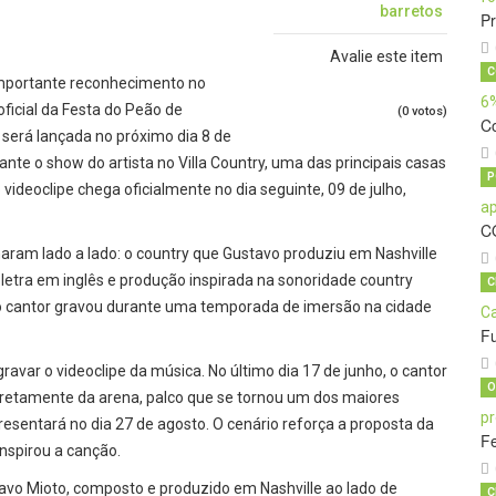
barretos
Pr
Avalie este item
C
mportante reconhecimento no
 oficial da Festa do Peão de
(0 votos)
C
 será lançada no próximo dia 8 de
ante o show do artista no Villa Country, uma das principais casas
P
 videoclipe chega oficialmente no dia seguinte, 09 de julho,
C
ram lado a lado: o country que Gustavo produziu em Nashville
 letra em inglês e produção inspirada na sonoridade country
C
o cantor gravou durante uma temporada de imersão na cidade
Fu
ravar o videoclipe da música. No último dia 17 de junho, o cantor
O
iretamente da arena, palco que se tornou um dos maiores
resentará no dia 27 de agosto. O cenário reforça a proposta da
Fe
inspirou a canção.
stavo Mioto, composto e produzido em Nashville ao lado de
C