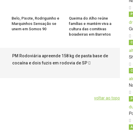
No
P
Belo, Pixote, Rodriguinho e
Queima do Alho reúne
Marquinhos Sensação se
famílias e mantém viva a
G
unem em Somos 90
cultura das comitivas
boiadeiras em Barretos
C
PM Rodoviária apreende 158 kg de pasta base de
S
cocaína e dois fuzis em rodovia de SP
C
N
voltar ao topo
P
Po
A