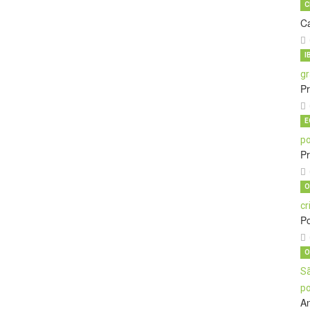
C
C
I
Pr
E
P
O
Po
O
An