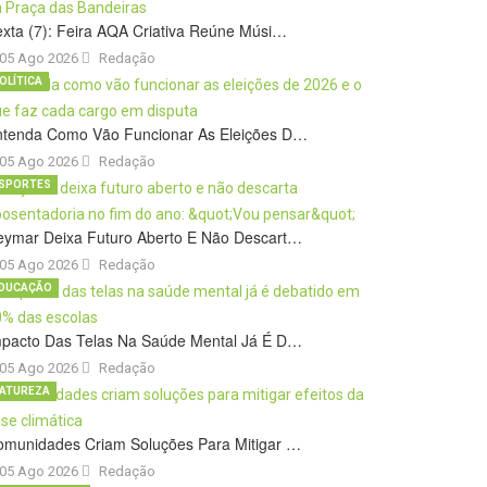
xta (7): Feira AQA Criativa Reúne Músi…
05 Ago 2026
Redação
OLÍTICA
ntenda Como Vão Funcionar As Eleições D…
05 Ago 2026
Redação
SPORTES
eymar Deixa Futuro Aberto E Não Descart…
05 Ago 2026
Redação
DUCAÇÃO
mpacto Das Telas Na Saúde Mental Já É D…
05 Ago 2026
Redação
ATUREZA
omunidades Criam Soluções Para Mitigar …
05 Ago 2026
Redação