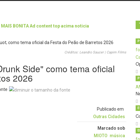
P
Créditos: Leandro Saucer | Capim Films
O
runk Side" como tema oficial
tos 2026
P
onte
N
E
Publicado em
C
Outras Cidades
Marcado sob
E
MIOTO
música