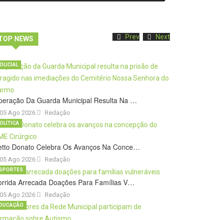
Prev
Next
TOP NEWS
OLICIAL
peração Da Guarda Municipal Resulta Na …
05 Ago 2026
Redação
OLÍTICA
etto Donato Celebra Os Avanços Na Conce…
05 Ago 2026
Redação
SPORTES
orrida Arrecada Doações Para Famílias V…
05 Ago 2026
Redação
DUCAÇÃO