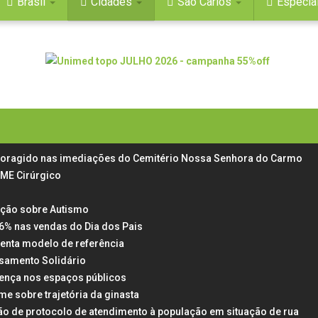
Brasil
Cidades
São Carlos
Especia
e foragido nas imediações do Cemitério Nossa Senhora do Carmo
AME Cirúrgico
ação sobre Autismo
6% nas vendas do Dia dos Pais
enta modelo de referência
asamento Solidário
esença nos espaços públicos
me sobre trajetória da ginasta
ção de protocolo de atendimento à população em situação de rua