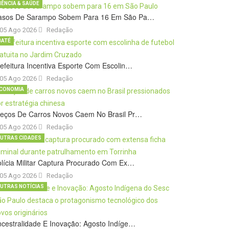
IÊNCIA & SAÚDE
asos De Sarampo Sobem Para 16 Em São Pa…
05 Ago 2026
Redação
BATÉ
efeitura Incentiva Esporte Com Escolin…
05 Ago 2026
Redação
CONOMIA
reços De Carros Novos Caem No Brasil Pr…
05 Ago 2026
Redação
UTRAS CIDADES
lícia Militar Captura Procurado Com Ex…
05 Ago 2026
Redação
UTRAS NOTÍCIAS
cestralidade E Inovação: Agosto Indíge…