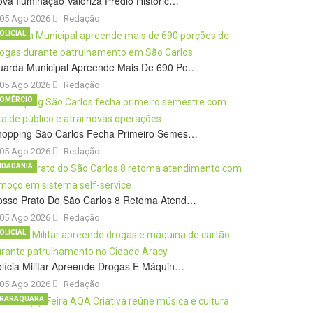
va Iluminação Valoriza Prédio Históric…
05 Ago 2026
Redação
OLICIAL
uarda Municipal Apreende Mais De 690 Po…
05 Ago 2026
Redação
OMÉRCIO
hopping São Carlos Fecha Primeiro Semes…
05 Ago 2026
Redação
IDADANIA
osso Prato Do São Carlos 8 Retoma Atend…
05 Ago 2026
Redação
OLICIAL
lícia Militar Apreende Drogas E Máquin…
05 Ago 2026
Redação
RARAQUARA