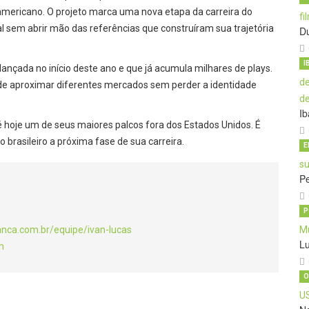
americano. O projeto marca uma nova etapa da carreira do
nal sem abrir mão das referências que construíram sua trajetória
Du
I
lançada no início deste ano e que já acumula milhares de plays.
ta de aproximar diferentes mercados sem perder a identidade
Ib
é hoje um de seus maiores palcos fora dos Estados Unidos. É
brasileiro a próxima fase de sua carreira.
E
P
P
anca.com.br/equipe/ivan-lucas
L
m
O