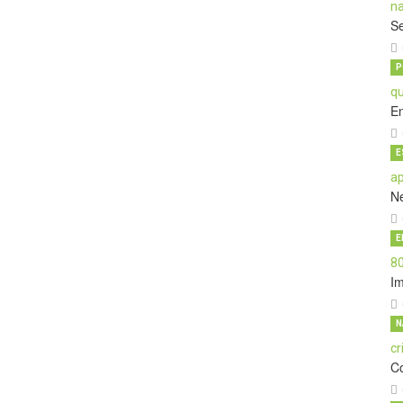
Se
P
E
E
N
E
I
N
C