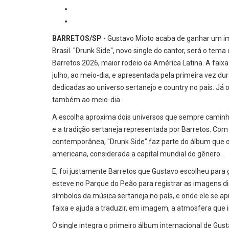
BARRETOS/SP
- Gustavo Mioto acaba de ganhar um i
Brasil. "Drunk Side", novo single do cantor, será o tema
Barretos 2026, maior rodeio da América Latina. A faixa
julho, ao meio-dia, e apresentada pela primeira vez dur
dedicadas ao universo sertanejo e country no país. Já o
também ao meio-dia.
A escolha aproxima dois universos que sempre caminha
e a tradição sertaneja representada por Barretos. Com
contemporânea, "Drunk Side" faz parte do álbum que 
americana, considerada a capital mundial do gênero.
E, foi justamente Barretos que Gustavo escolheu para g
esteve no Parque do Peão para registrar as imagens d
símbolos da música sertaneja no país, e onde ele se ap
faixa e ajuda a traduzir, em imagem, a atmosfera que 
O single integra o primeiro álbum internacional de Gu