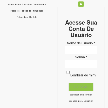
Home
Baixar Aplicativo
Classificados
Podcasts
Política de Privacidade
Publicidade
Contato
Acesse Sua
Conta De
Usuário
Nome de usuário *
Senha *
Lembrar de mim
Esqueceu sua senha?
Esqueceu seu usuário?