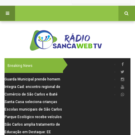
Breaking News
Guarda Municipal prende homem
por tentativa de furto em CEMEI
Integra Cad: encontro regional de
após cerco em São Carlos
segurança púbica será realizado
Comércio de São Carlos e Ibaté
dia 10 de agosto em São Carlos
terá horário especial para o dia
Santa Casa seleciona crianças
dos Pais
para pesquisa sobre dor de
Escolas municipais de São Carlos
crescimento
superam média Nacional do IDEB
Parque Ecológico recebe veículos
elétricos e moderniza rotina de
São Carlos amplia tratamento de
manejo dos animais
resíduos de saúde com autoclave
Educação em Destaque: EE