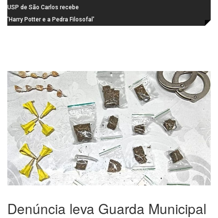
durante o mês de agosto
de candidaturas acaba em 15 de
USP de São Carlos recebe
agosto
visitantes para apresentar cursos
'Harry Potter e a Pedra Filosofal'
e laboratórios do IFSC
volta aos cinemas com conteúdo
especial de bastidores
Denúncia leva Guarda Municipal