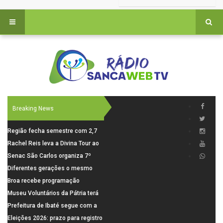
Breaking News
Região fecha semestre com 2,7
mil novosempregos e retoma
Rachel Reis leva a Divina Tour ao
saldo positivo em junho
interior de São Paulo com shows
Senac São Carlos organiza 7º
inéditos em São Carlos e Jundiaí
Fórum Internacional Senac de
Diferentes gerações o mesmo
Educadores com debates sobre
amor: pais do Saae contam como
Broa recebe programação
pensamento crítico, leitura e
a paternidade transformou suas
esportiva com corrida, vela e
Museu Voluntários da Pátria terá
diversidade
histórias
demonstração de paramotor
horário especial nesta segunda-
Prefeitura de Ibaté segue com a
feira (10)
Campanha do Agasalho segue
Eleições 2026: prazo para registro