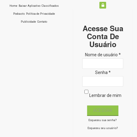
Home
Baixar Aplicativo
Classificados
Podcasts
Política de Privacidade
Publicidade
Contato
Acesse Sua
Conta De
Usuário
Nome de usuário *
Senha *
Lembrar de mim
Esqueceu sua senha?
Esqueceu seu usuário?