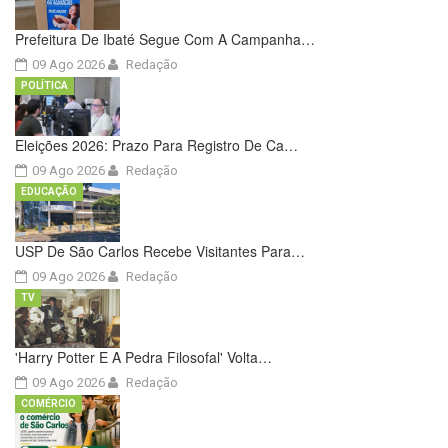
Prefeitura De Ibaté Segue Com A Campanha…
09 Ago 2026
Redação
POLÍTICA
Eleições 2026: Prazo Para Registro De Ca…
09 Ago 2026
Redação
EDUCAÇÃO
USP De São Carlos Recebe Visitantes Para…
09 Ago 2026
Redação
TV
'Harry Potter E A Pedra Filosofal' Volta…
09 Ago 2026
Redação
COMÉRCIO