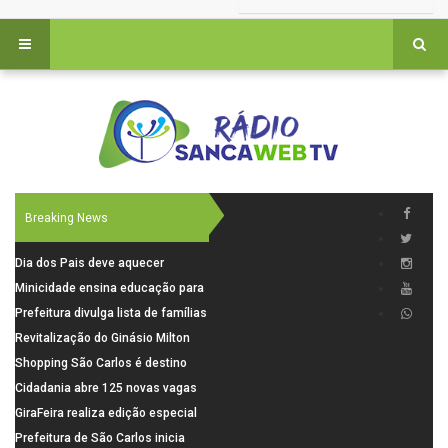
Breaking News
Dia dos Pais deve aquecer
comércio de São Carlos com
Minicidade ensina educação para
renda em alta e maior circulação
o trânsito a 264 crianças da rede
Prefeitura divulga lista de famílias
de consumidores
municipal
pré-selecionadas pela Caixa para
Revitalização do Ginásio Milton
o Residencial Santa Felícia
Olaio filho avança com obras de
Shopping São Carlos é destino
recuperação
para celebrar o Dia dos Pais com
Cidadania abre 125 novas vagas
presentes, gastronomia e lazer
para oficinas de convivência
GiraFeira realiza edição especial
de Dia dos Pais neste domingo (9)
Prefeitura de São Carlos inicia