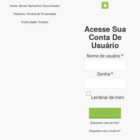
Home
Baixar Aplicativo
Classificados
Podcasts
Política de Privacidade
Publicidade
Contato
Acesse Sua
Conta De
Usuário
Nome de usuário *
Senha *
Lembrar de mim
Esqueceu sua senha?
Esqueceu seu usuário?