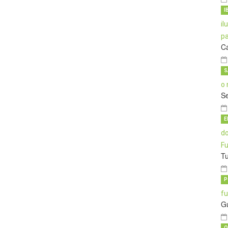
I
C
S
S
E
T
P
G
O