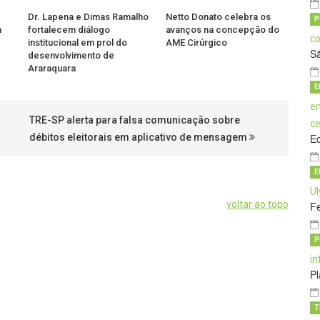
Dr. Lapena e Dimas Ramalho
Netto Donato celebra os
P
a
fortalecem diálogo
avanços na concepção do
institucional em prol do
AME Cirúrgico
S
desenvolvimento de
Araraquara
E
TRE-SP alerta para falsa comunicação sobre
débitos eleitorais em aplicativo de mensagem
E
E
voltar ao topo
Fe
P
Pl
T