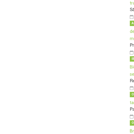
S
A
Pr
I
Re
O
Pa
O