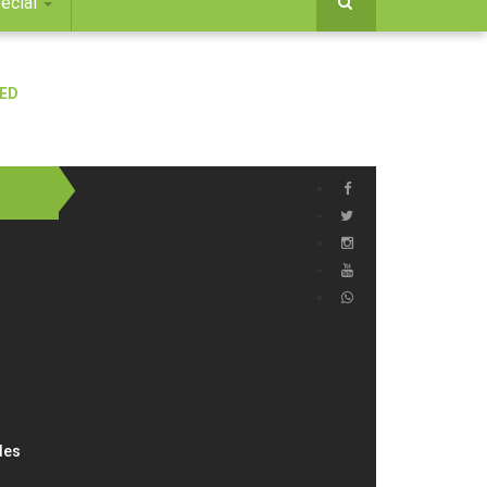
ecial
des