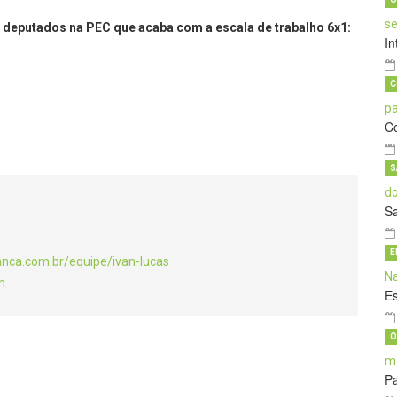
s deputados na PEC que acaba com a escala de trabalho 6x1:
In
C
C
S
S
E
anca.com.br/equipe/ivan-lucas
m
E
O
Pa