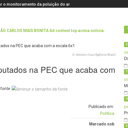
r o monitoramento da poluição do ar
C
© Antonio Cruz/Agência Brasil
D
putados na PEC que acaba com
T
M
 fonte
O
Publicado em
Pr
Política
Marcado sob
E