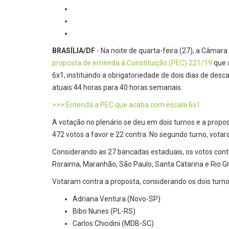
BRASÍLIA/DF
- Na noite de quarta-feira (27), a Câmar
proposta de emenda à Constituição (PEC) 221/19
que 
6x1, instituindo a obrigatoriedade de dois dias de des
atuais 44 horas para 40 horas semanais.
>>> Entenda a PEC que acaba com escala 6x1
A votação no plenário se deu em dois turnos e a propo
472 votos a favor e 22 contra. No segundo turno, vot
Considerando as 27 bancadas estaduais, os votos contr
Roraima, Maranhão, São Paulo, Santa Catarina e Rio G
Votaram contra a proposta, considerando os dois turn
Adriana Ventura (Novo-SP)
Bibo Nunes (PL-RS)
Carlos Chiodini (MDB-SC)