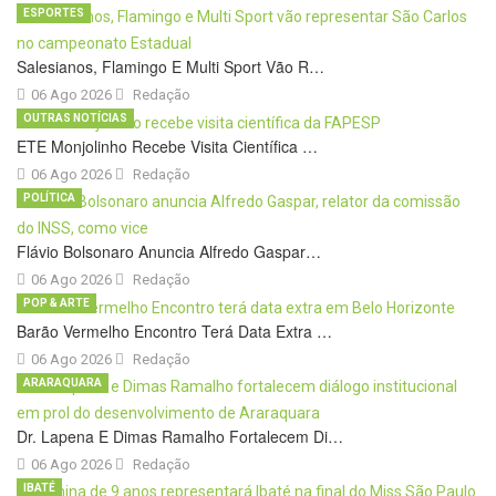
ESPORTES
Salesianos, Flamingo E Multi Sport Vão R…
06 Ago 2026
Redação
OUTRAS NOTÍCIAS
ETE Monjolinho Recebe Visita Científica …
06 Ago 2026
Redação
POLÍTICA
Flávio Bolsonaro Anuncia Alfredo Gaspar…
06 Ago 2026
Redação
POP & ARTE
Barão Vermelho Encontro Terá Data Extra …
06 Ago 2026
Redação
ARARAQUARA
Dr. Lapena E Dimas Ramalho Fortalecem Di…
06 Ago 2026
Redação
IBATÉ