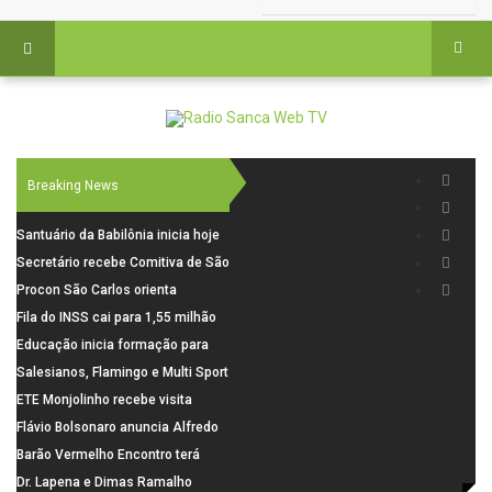
Breaking News
Santuário da Babilônia inicia hoje
(06), uma programação especial
Secretário recebe Comitiva de São
para os seus 160 anos de história.
Carlos para debater investimentos
Procon São Carlos orienta
em rodovias
consumidores sobre cuidados
Fila do INSS cai para 1,55 milhão
nas compras para o Dia dos Pais
em julho, com alta de 66,5% nos
Educação inicia formação para
pedidos negados em 2026
elaboração do novo Plano
Salesianos, Flamingo e Multi Sport
Municipal
vão representar São Carlos no
ETE Monjolinho recebe visita
campeonato Estadual
científica da FAPESP
Flávio Bolsonaro anuncia Alfredo
Gaspar, relator da comissão do
Barão Vermelho Encontro terá
INSS, como vice
data extra em Belo Horizonte
Dr. Lapena e Dimas Ramalho