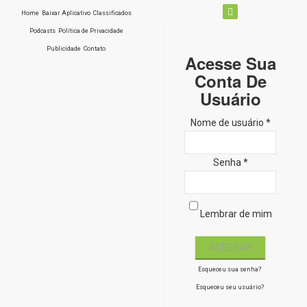
Home
Baixar Aplicativo
Classificados
Podcasts
Política de Privacidade
Publicidade
Contato
Acesse Sua
Conta De
Usuário
Nome de usuário *
Senha *
Lembrar de mim
Esqueceu sua senha?
Esqueceu seu usuário?