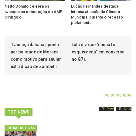
Netto Donato celebra os
Lucão Fernandes destaca
avanços na concepção do AME
intensa atuação da Câmara
Cirúrgico
Municipal durante o recesso
parlamentar
Justiça italiana aponta
Lula diz que "nunca foi
parcialidade de Moraes
esquerdista" em conversa
como motivo para anular
no G7
extradição de Zambelli
voltar ao topo
Prev
Next
TOP NEWS
OUTRAS NOTÍCIAS