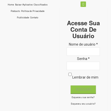
Home
Baixar Aplicativo
Classificados
Podcasts
Política de Privacidade
Publicidade
Contato
Acesse Sua
Conta De
Usuário
Nome de usuário *
Senha *
Lembrar de mim
Esqueceu sua senha?
Esqueceu seu usuário?