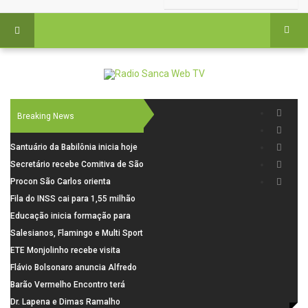
Breaking News
Santuário da Babilônia inicia hoje
(06), uma programação especial
Secretário recebe Comitiva de São
para os seus 160 anos de história.
Carlos para debater investimentos
Procon São Carlos orienta
em rodovias
consumidores sobre cuidados
Fila do INSS cai para 1,55 milhão
nas compras para o Dia dos Pais
em julho, com alta de 66,5% nos
Educação inicia formação para
pedidos negados em 2026
elaboração do novo Plano
Salesianos, Flamingo e Multi Sport
Municipal
vão representar São Carlos no
ETE Monjolinho recebe visita
campeonato Estadual
científica da FAPESP
Flávio Bolsonaro anuncia Alfredo
Gaspar, relator da comissão do
Barão Vermelho Encontro terá
INSS, como vice
data extra em Belo Horizonte
Dr. Lapena e Dimas Ramalho