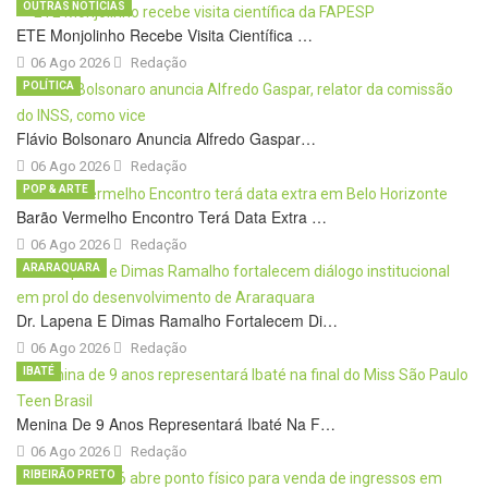
OUTRAS NOTÍCIAS
ETE Monjolinho Recebe Visita Científica …
06 Ago 2026
Redação
POLÍTICA
Flávio Bolsonaro Anuncia Alfredo Gaspar…
06 Ago 2026
Redação
POP & ARTE
Barão Vermelho Encontro Terá Data Extra …
06 Ago 2026
Redação
ARARAQUARA
Dr. Lapena E Dimas Ramalho Fortalecem Di…
06 Ago 2026
Redação
IBATÉ
Menina De 9 Anos Representará Ibaté Na F…
06 Ago 2026
Redação
RIBEIRÃO PRETO