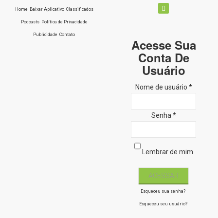
Home
Baixar Aplicativo
Classificados
Podcasts
Política de Privacidade
Publicidade
Contato
Acesse Sua
Conta De
Usuário
Nome de usuário *
Senha *
Lembrar de mim
Esqueceu sua senha?
Esqueceu seu usuário?