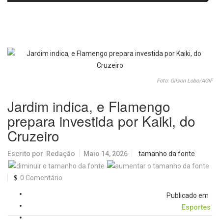
histórica
operação especial de transporte
coletivo
Foto: Gilson Lobo/AGIF
Jardim indica, e Flamengo
prepara investida por Kaiki, do
Cruzeiro
Escrito por
Redação
Maio 14, 2026
tamanho da fonte
0 Comentário
Publicado em
Esportes