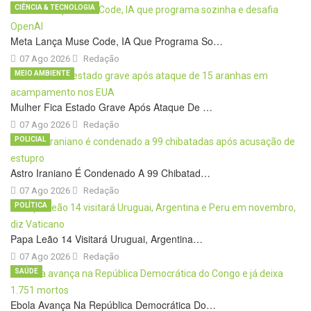
CIÊNCIA & TECNOLOGIA
Meta Lança Muse Code, IA Que Programa So…
07 Ago 2026
Redação
MEIO AMBIENTE
Mulher Fica Estado Grave Após Ataque De …
07 Ago 2026
Redação
POLICIAL
Astro Iraniano É Condenado A 99 Chibatad…
07 Ago 2026
Redação
POLÍTICA
Papa Leão 14 Visitará Uruguai, Argentina…
07 Ago 2026
Redação
SAÚDE
Ebola Avança Na República Democrática Do…