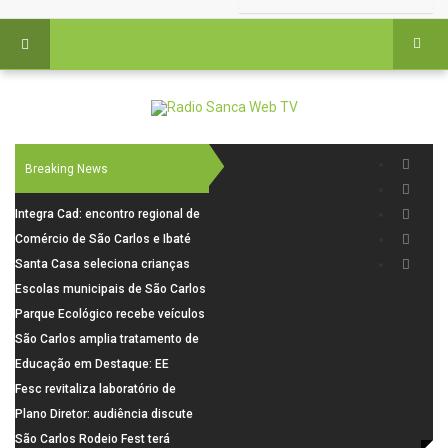
Breaking News
Integra Cad: encontro regional de
segurança púbica será realizado
Comércio de São Carlos e Ibaté
dia 10 de agosto em São Carlos
terá horário especial para o dia
Santa Casa seleciona crianças
dos Pais
para pesquisa sobre dor de
Escolas municipais de São Carlos
crescimento
superam média Nacional do IDEB
Parque Ecológico recebe veículos
elétricos e moderniza rotina de
São Carlos amplia tratamento de
manejo dos animais
resíduos de saúde com autoclave
Educação em Destaque: EE
de última geração
Visconde da Cunha Bueno, em
Fesc revitaliza laboratório de
Santa Eudóxia, alcança nota 7,8
informática da Emeb Ulysses
Plano Diretor: audiência discute
no IDEB 2025 e celebra conquista
Picolo
mobilidade urbana e infraestrutura
São Carlos Rodeio Fest terá