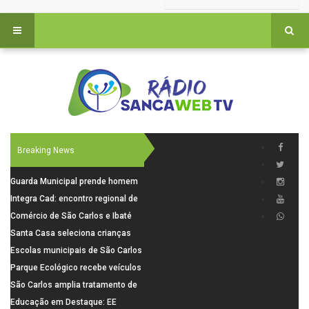
Breaking News
Guarda Municipal prende homem
por tentativa de furto em CEMEI
Integra Cad: encontro regional de
após cerco em São Carlos
segurança púbica será realizado
Comércio de São Carlos e Ibaté
dia 10 de agosto em São Carlos
terá horário especial para o dia
Santa Casa seleciona crianças
dos Pais
para pesquisa sobre dor de
Escolas municipais de São Carlos
crescimento
superam média Nacional do IDEB
Parque Ecológico recebe veículos
elétricos e moderniza rotina de
São Carlos amplia tratamento de
manejo dos animais
resíduos de saúde com autoclave
Educação em Destaque: EE