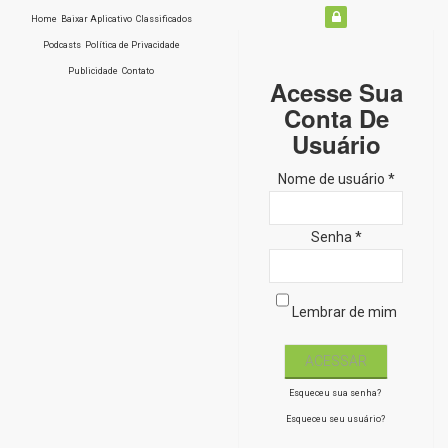
Home
Baixar Aplicativo
Classificados
Podcasts
Política de Privacidade
Publicidade
Contato
Acesse Sua
Conta De
Usuário
Nome de usuário *
Senha *
Lembrar de mim
Esqueceu sua senha?
Esqueceu seu usuário?