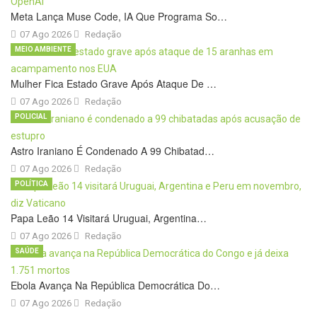
Meta Lança Muse Code, IA Que Programa So…
07 Ago 2026
Redação
MEIO AMBIENTE
Mulher Fica Estado Grave Após Ataque De …
07 Ago 2026
Redação
POLICIAL
Astro Iraniano É Condenado A 99 Chibatad…
07 Ago 2026
Redação
POLÍTICA
Papa Leão 14 Visitará Uruguai, Argentina…
07 Ago 2026
Redação
SAÚDE
Ebola Avança Na República Democrática Do…
07 Ago 2026
Redação