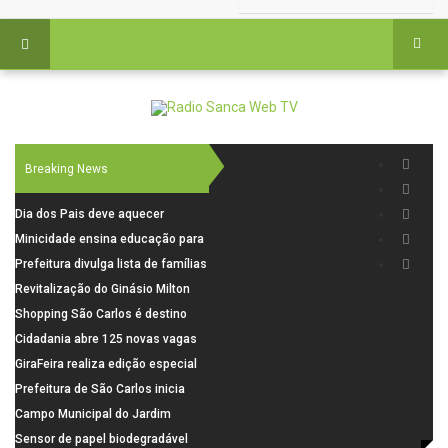
Breaking News
Dia dos Pais deve aquecer
comércio de São Carlos com
Minicidade ensina educação para
renda em alta e maior circulação
o trânsito a 264 crianças da rede
Prefeitura divulga lista de famílias
de consumidores
municipal
pré-selecionadas pela Caixa para
Revitalização do Ginásio Milton
o Residencial Santa Felícia
Olaio filho avança com obras de
Shopping São Carlos é destino
recuperação
para celebrar o Dia dos Pais com
Cidadania abre 125 novas vagas
presentes, gastronomia e lazer
para oficinas de convivência
GiraFeira realiza edição especial
de Dia dos Pais neste domingo (9)
Prefeitura de São Carlos inicia
na Praça dos Advogados
instalação de ovitrampas para
Campo Municipal do Jardim
monitoramento de arboviroses
Cruzado recebe nova iluminação e
Sensor de papel biodegradável