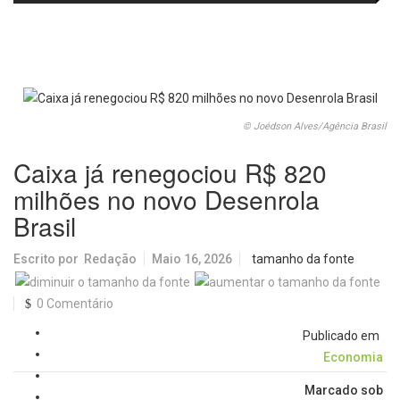
passa a oferecer mais segurança
promete revolucionar o
e opções para atividades noturnas
monitoramento da poluição do ar
© Joédson Alves/Agência Brasil
Caixa já renegociou R$ 820
milhões no novo Desenrola
Brasil
Escrito por
Redação
Maio 16, 2026
tamanho da fonte
0 Comentário
Publicado em
Economia
Marcado sob