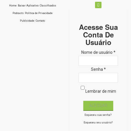
Home
Baixar Aplicativo
Classificados
Podcasts
Política de Privacidade
Publicidade
Contato
Acesse Sua
Conta De
Usuário
Nome de usuário *
Senha *
Lembrar de mim
Esqueceu sua senha?
Esqueceu seu usuário?