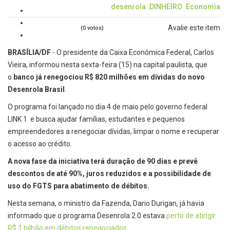
desenrola
DINHEIRO
Economia
Avalie este item
(0 votos)
BRASÍLIA/DF
- O presidente da Caixa Econômica Federal, Carlos
Vieira, informou nesta sexta-feira (15) na capital paulista, que
o
banco já renegociou R$ 820 milhões em dívidas do novo
Desenrola Brasil
.
O programa foi lançado no dia 4 de maio pelo governo federal
LINK 1 e busca ajudar famílias, estudantes e pequenos
empreendedores a renegociar dívidas, limpar o nome e recuperar
o acesso ao crédito.
A nova fase da iniciativa terá duração de 90 dias e prevê
descontos de até 90%, juros reduzidos e a possibilidade de
uso do FGTS para abatimento de débitos.
Nesta semana, o ministro da Fazenda, Dario Durigan, já havia
informado que o programa Desenrola 2.0 estava
perto de atingir
R$ 1 bilhão em débitos renegociados
.