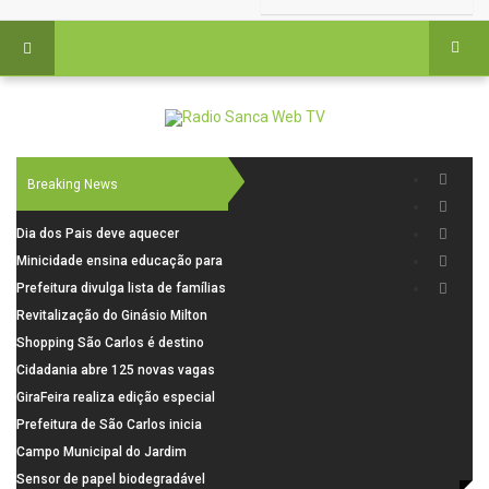
Breaking News
Dia dos Pais deve aquecer
comércio de São Carlos com
Minicidade ensina educação para
renda em alta e maior circulação
o trânsito a 264 crianças da rede
Prefeitura divulga lista de famílias
de consumidores
municipal
pré-selecionadas pela Caixa para
Revitalização do Ginásio Milton
o Residencial Santa Felícia
Olaio filho avança com obras de
Shopping São Carlos é destino
recuperação
para celebrar o Dia dos Pais com
Cidadania abre 125 novas vagas
presentes, gastronomia e lazer
para oficinas de convivência
GiraFeira realiza edição especial
de Dia dos Pais neste domingo (9)
Prefeitura de São Carlos inicia
na Praça dos Advogados
instalação de ovitrampas para
Campo Municipal do Jardim
monitoramento de arboviroses
Cruzado recebe nova iluminação e
Sensor de papel biodegradável