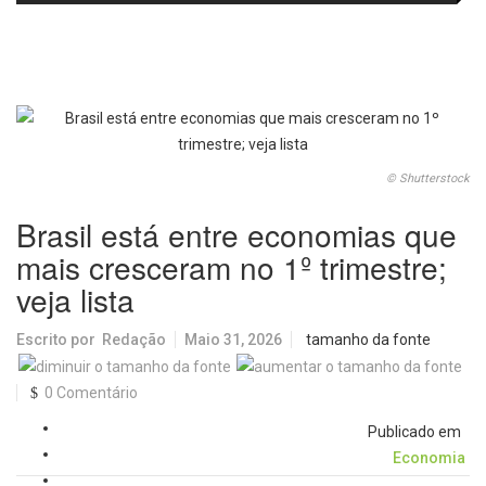
passa a oferecer mais segurança
promete revolucionar o
e opções para atividades noturnas
monitoramento da poluição do ar
© Shutterstock
Brasil está entre economias que
mais cresceram no 1º trimestre;
veja lista
Escrito por
Redação
Maio 31, 2026
tamanho da fonte
0 Comentário
Publicado em
Economia