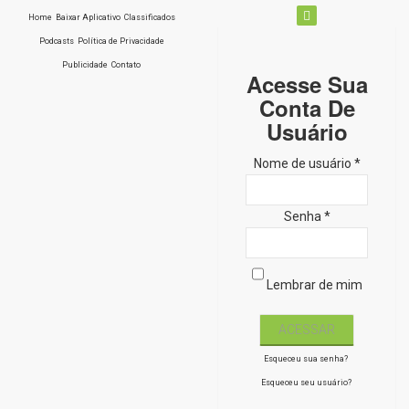
Home
Baixar Aplicativo
Classificados
Podcasts
Política de Privacidade
Publicidade
Contato
Acesse Sua
Conta De
Usuário
Nome de usuário *
Senha *
Lembrar de mim
Esqueceu sua senha?
Esqueceu seu usuário?