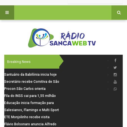
Breaking News
Santuário da Babilônia inicia hoje
(06), uma programação especial
Secretário recebe Comitiva de São
para os seus 160 anos de história.
Carlos para debater investimentos
Procon São Carlos orienta
em rodovias
consumidores sobre cuidados
Fila do INSS cai para 1,55 milhão
nas compras para o Dia dos Pais
em julho, com alta de 66,5% nos
Educação inicia formação para
pedidos negados em 2026
elaboração do novo Plano
Salesianos, Flamingo e Multi Sport
Municipal
vão representar São Carlos no
ETE Monjolinho recebe visita
campeonato Estadual
científica da FAPESP
Flávio Bolsonaro anuncia Alfredo