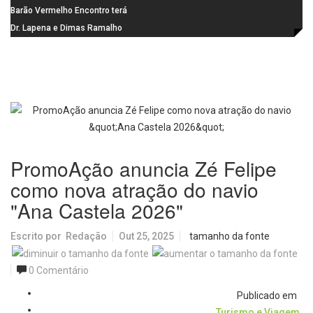
Gaspar, relator da comissão do
Barão Vermelho Encontro terá
INSS, como vice
data extra em Belo Horizonte
Dr. Lapena e Dimas Ramalho
fortalecem diálogo institucional
em prol do desenvolvimento de
Araraquara
PromoAção anuncia Zé Felipe
como nova atração do navio
"Ana Castela 2026"
Escrito por
Redação
Out 25, 2025
tamanho da fonte
0 Comentário
Publicado em
Turismo e Viagem