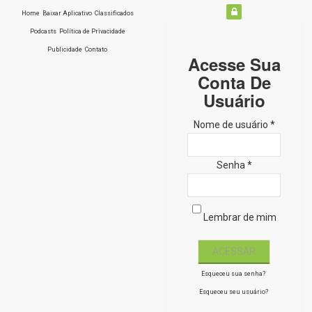
Home
Baixar Aplicativo
Classificados
Podcasts
Política de Privacidade
Publicidade
Contato
Acesse Sua
Conta De
Usuário
Nome de usuário *
Senha *
Lembrar de mim
Esqueceu sua senha?
Esqueceu seu usuário?