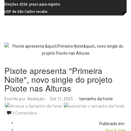
feira (10)
Campanha do Agasalho segue
Eleições 2026: prazo para registro
durante o mês de agosto
de candidaturas acaba em 15 de
USP de São Carlos recebe
agosto
visitantes para apresentar cursos
e laboratórios do IFSC
Pixote apresenta "Primeira
Noite", novo single do projeto
Pixote nas Alturas
Escrito por
Redação
Out 11, 2025
tamanho da fonte
0 Comentário
Publicado em
Pop & Arte