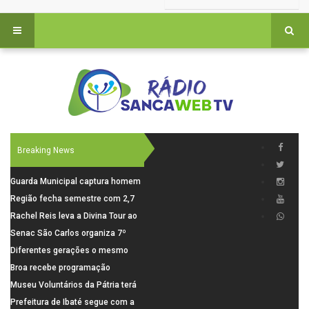
Breaking News
Guarda Municipal captura homem
procurado pela Justiça durante
Região fecha semestre com 2,7
patrulhamento em São Carlos
mil novosempregos e retoma
Rachel Reis leva a Divina Tour ao
saldo positivo em junho
interior de São Paulo com shows
Senac São Carlos organiza 7º
inéditos em São Carlos e Jundiaí
Fórum Internacional Senac de
Diferentes gerações o mesmo
Educadores com debates sobre
amor: pais do Saae contam como
Broa recebe programação
pensamento crítico, leitura e
a paternidade transformou suas
esportiva com corrida, vela e
Museu Voluntários da Pátria terá
diversidade
histórias
demonstração de paramotor
horário especial nesta segunda-
Prefeitura de Ibaté segue com a