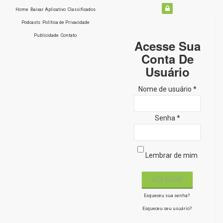
Home
Baixar Aplicativo
Classificados
Podcasts
Política de Privacidade
Publicidade
Contato
Acesse Sua
Conta De
Usuário
Nome de usuário *
Senha *
Lembrar de mim
Esqueceu sua senha?
Esqueceu seu usuário?